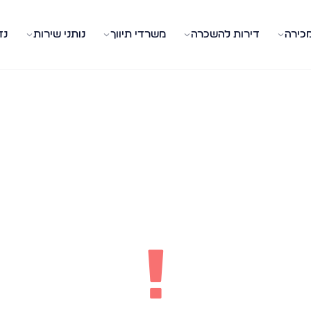
מכירה
דירות להשכרה
משרדי תיווך
נותני שירות
נד
!