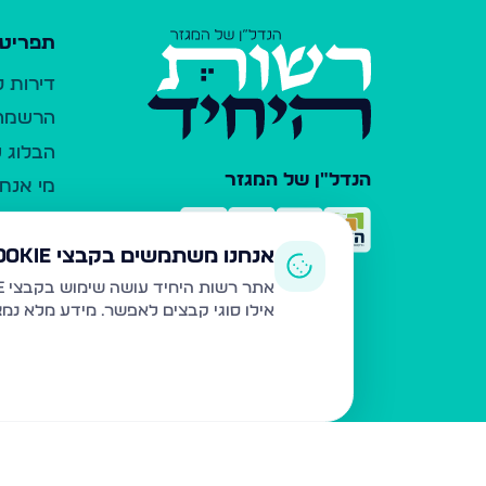
תפריט 
דירות 
הרשמה 
הבלוג ש
הנדל"ן של המגזר
מי אנחנ
צרו קש
כלי עזר
אנחנו משתמשים בקבצי Cookie
פרסום 
אתר רשות היחיד עושה שימוש בקבצי Cookie ובטכנולוגיות דומות לצורך תפעול האתר, שיפור חוויית המשתמש, ניתוח שימוש ושיווק מותאם.
אילו סוגי קבצים לאפשר. מידע מלא נמ
משרדי ת
נדל"ן ח
תקנון ו
מדיניות
הצהרת 