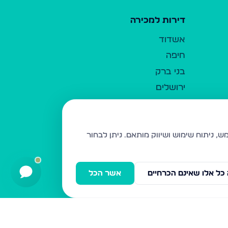
דירות למכירה
אשדוד
חיפה
בני ברק
ירושלים
אלעד
גבעת זאב
בית שמש
ניתן לבחור
רכסים
מודיעין עילית
כל אלו שאינם הכרחיים
אשר הכל
ביתר עילית