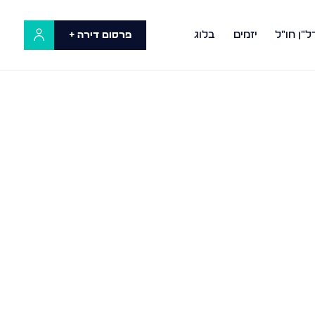
ל"ן חו"ל
יזמים
בלוג
פרסום דירה +