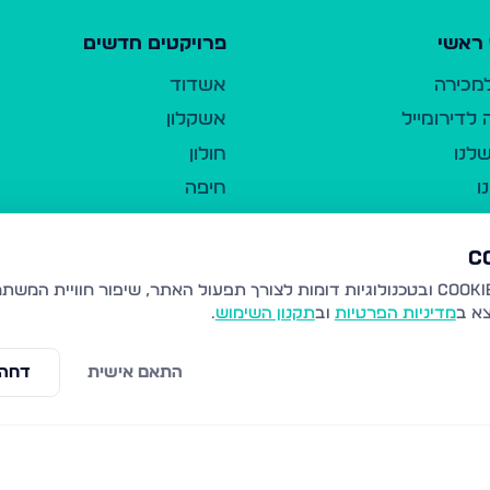
ראשי
פרויקטים חדשים
למכירה
אשדוד
לדירומייל
אשקלון
לנו
חולון
ו
חיפה
ר
ירושלים
טבריה
ברשות היחיד
נהריה
צא ב
מדיניות הפרטיות
וב
תקנון השימוש
.
יווך
עמנואל
ו"ל
רמלה
התאם אישית
דחה 
תנאי שימוש
נתיבות
 פרטיות
נגישות