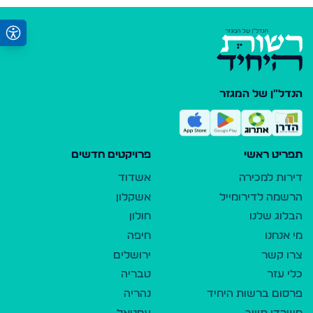
הנדל"ן של המגזר
תפריט ראשי
פרויקטים חדשים
דירות למכירה
אשדוד
הרשמה לדירומייל
אשקלון
הבלוג שלנו
חולון
מי אנחנו
חיפה
צרו קשר
ירושלים
כלי עזר
טבריה
פרסום ברשות היחיד
נהריה