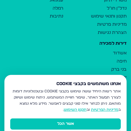
משרדי תיווך
עמנואל
נדל"ן חו"ל
רמלה
תקנון ותנאי שימוש
נתיבות
מדיניות פרטיות
הצהרת נגישות
דירות למכירה
אשדוד
חיפה
בני ברק
ירושלים
אנחנו משתמשים בקבצי Cookie
אלעד
אתר רשות היחיד עושה שימוש בקבצי Cookie ובטכנולוגיות דומות
גבעת זאב
לצורך תפעול האתר, שיפור חוויית המשתמש, ניתוח שימוש ושיווק
בית שמש
מותאם.
ניתן לבחור אילו סוגי קבצים לאפשר. מידע מלא נמצא
רכסים
ב
מדיניות הפרטיות
וב
תקנון השימוש
.
מודיעין עילית
אשר הכל
ביתר עילית