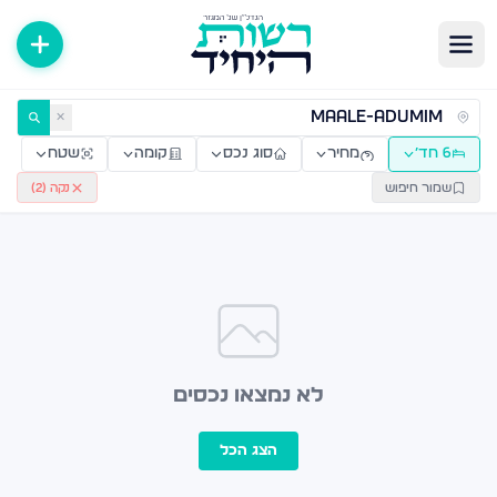
ירות למכירה ולהשכרה — רשות היחיד
✕
6 חד׳
מחיר
סוג נכס
קומה
שטח
שמור חיפוש
נקה (
2
)
לא נמצאו נכסים
הצג הכל