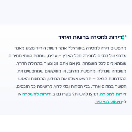
דירות למכירה ברשות היחיד
מחפשים דירה למכירה בישראל? אתר רשות היחיד מציע מאגר
עדכני של נכסים למכירה מכל הארץ — ערים, שכונות וטווחי מחירים
שמתאימים לכל משפחה. בין אם אתם זוג צעיר בתחילת הדרך,
משפחה שגדלה ומחפשת מרחב, או משקיעים שמחפשים את
ההזדמנות הבאה — תמצאו אצלנו את המידע, התמונות והאנשי
הקשר במקום אחד, בלי הסחות ובלי לחץ. לרשימת כל הנכסים:
דירות למכירה
. תרצו להשוות? בקרו גם ב-
דירות להשכרה
או
ב-
חיפוש לפי עיר
.