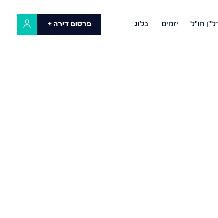
ל"ן חו"ל
יזמים
בלוג
פרסום דירה +