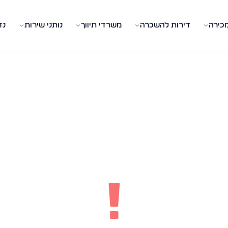
מכירה
דירות להשכרה
משרדי תיווך
נותני שירות
נד
!