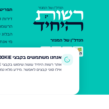
תפריט 
דירות 
הרשמה 
הבלוג ש
הנדל"ן של המגזר
מי אנחנ
צרו קש
כלי עזר
אנחנו משתמשים בקבצי Cookie
פרסום 
אתר רשות היחיד עושה שימוש בקבצי Cookie ובטכנולוגיות דומות לצורך תפעול האתר, שיפור חוויית המשתמש, ניתוח שימוש ושיווק מותאם.
אילו סוגי קבצים לאפשר. מידע מלא נמ
משרדי ת
נדל"ן ח
תקנון ו
מדיניות
הצהרת 