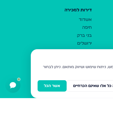
דירות למכירה
אשדוד
חיפה
בני ברק
ירושלים
אלעד
גבעת זאב
בית שמש
ניתן לבחור
רכסים
מודיעין עילית
כל אלו שאינם הכרחיים
אשר הכל
ביתר עילית