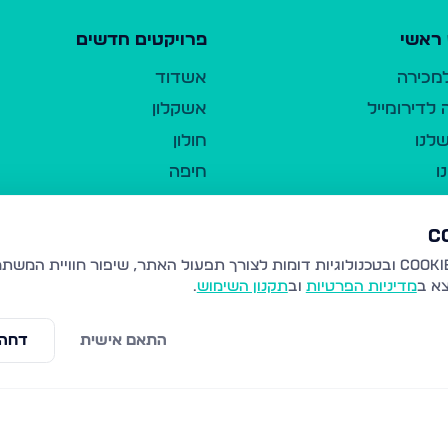
ראשי
פרויקטים חדשים
למכירה
אשדוד
לדירומייל
אשקלון
לנו
חולון
ו
חיפה
ר
ירושלים
טבריה
ברשות היחיד
נהריה
צא ב
מדיניות הפרטיות
וב
תקנון השימוש
.
יווך
עמנואל
ו"ל
רמלה
התאם אישית
דחה 
תנאי שימוש
נתיבות
 פרטיות
נגישות