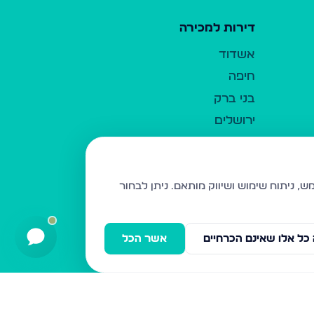
דירות למכירה
אשדוד
חיפה
בני ברק
ירושלים
אלעד
גבעת זאב
בית שמש
ניתן לבחור
רכסים
מודיעין עילית
כל אלו שאינם הכרחיים
אשר הכל
ביתר עילית