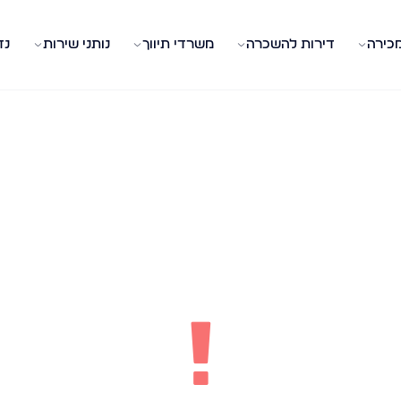
מכירה
דירות להשכרה
משרדי תיווך
נותני שירות
נד
!