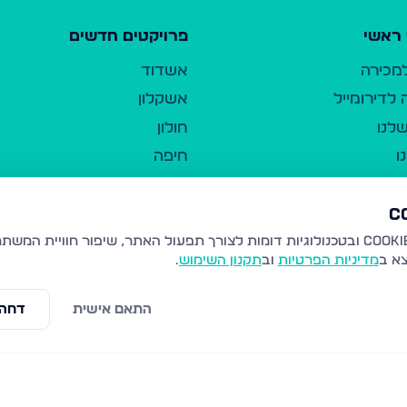
ראשי
פרויקטים חדשים
למכירה
אשדוד
לדירומייל
אשקלון
לנו
חולון
ו
חיפה
ר
ירושלים
טבריה
ברשות היחיד
נהריה
צא ב
מדיניות הפרטיות
וב
תקנון השימוש
.
יווך
עמנואל
ו"ל
רמלה
התאם אישית
דחה 
תנאי שימוש
נתיבות
 פרטיות
נגישות