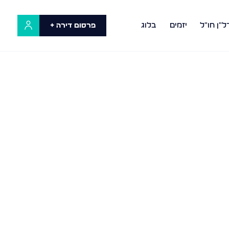
ל"ן חו"ל
יזמים
בלוג
פרסום דירה +