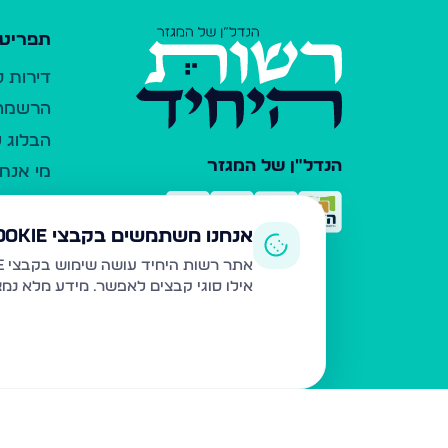
תפריט 
דירות 
הרשמה 
הבלוג ש
הנדל"ן של המגזר
מי אנחנ
צרו קש
כלי עזר
אנחנו משתמשים בקבצי Cookie
פרסום 
אתר רשות היחיד עושה שימוש בקבצי Cookie ובטכנולוגיות דומות לצורך תפעול האתר, שיפור חוויית המשתמש, ניתוח שימוש ושיווק מותאם.
אילו סוגי קבצים לאפשר. מידע מלא נמ
משרדי ת
נדל"ן ח
תקנון ו
מדיניות
הצהרת 