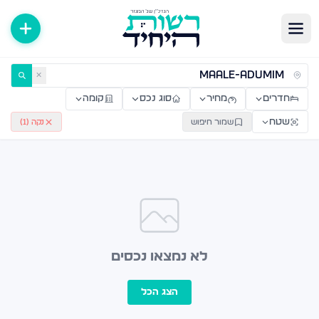
ירות למכירה ולהשכרה — רשות היחיד
✕
חדרים
מחיר
סוג נכס
קומה
שטח
שמור חיפוש
נקה (
1
)
לא נמצאו נכסים
הצג הכל