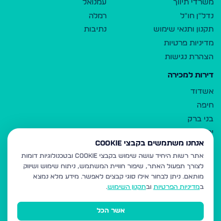
משרדי תיווך
עמנואל
נדל"ן חו"ל
רמלה
תקנון ותנאי שימוש
נתיבות
מדיניות פרטיות
הצהרת נגישות
דירות למכירה
אשדוד
חיפה
בני ברק
ירושלים
אנחנו משתמשים בקבצי Cookie
אלעד
אתר רשות היחיד עושה שימוש בקבצי Cookie ובטכנולוגיות דומות
גבעת זאב
לצורך תפעול האתר, שיפור חוויית המשתמש, ניתוח שימוש ושיווק
בית שמש
מותאם.
ניתן לבחור אילו סוגי קבצים לאפשר. מידע מלא נמצא
רכסים
ב
מדיניות הפרטיות
וב
תקנון השימוש
.
מודיעין עילית
אשר הכל
ביתר עילית