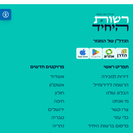
הנדל"ן של המגזר
תפריט ראשי
פרויקטים חדשים
דירות למכירה
אשדוד
הרשמה לדירומייל
אשקלון
הבלוג שלנו
חולון
מי אנחנו
חיפה
צרו קשר
ירושלים
כלי עזר
טבריה
פרסום ברשות היחיד
נהריה