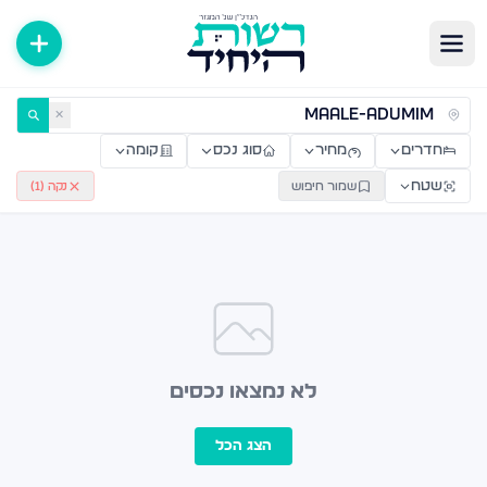
ירות למכירה ולהשכרה — רשות היחיד
✕
חדרים
מחיר
סוג נכס
קומה
שטח
שמור חיפוש
נקה (
1
)
לא נמצאו נכסים
הצג הכל