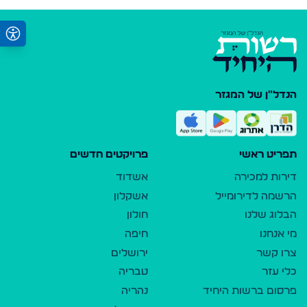
הנדל"ן של המגזר
תפריט ראשי
פרויקטים חדשים
דירות למכירה
אשדוד
הרשמה לדירומייל
אשקלון
הבלוג שלנו
חולון
מי אנחנו
חיפה
צרו קשר
ירושלים
כלי עזר
טבריה
פרסום ברשות היחיד
נהריה