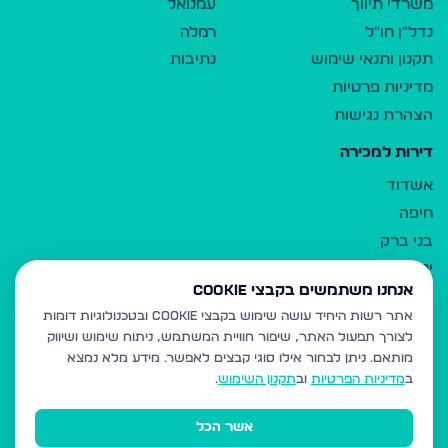
משרדי תיווך
עמנואל
נדל"ן חו"ל
רמלה
תקנון ותנאי שימוש
נתיבות
מדיניות פרטיות
הצהרת נגישות
דירות למכירה
אשדוד
חיפה
בני ברק
ירושלים
אנחנו משתמשים בקבצי Cookie
אלעד
אתר רשות היחיד עושה שימוש בקבצי Cookie ובטכנולוגיות דומות
גבעת זאב
לצורך תפעול האתר, שיפור חוויית המשתמש, ניתוח שימוש ושיווק
בית שמש
מותאם.
ניתן לבחור אילו סוגי קבצים לאפשר. מידע מלא נמצא
רכסים
ב
מדיניות הפרטיות
וב
תקנון השימוש
.
מודיעין עילית
אשר הכל
ביתר עילית