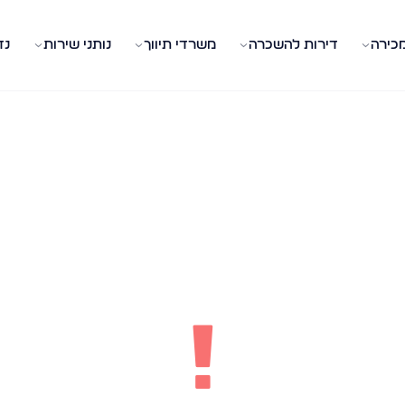
מכירה
דירות להשכרה
משרדי תיווך
נותני שירות
נד
!