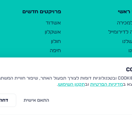
ראשי
פרויקטים חדשים
למכירה
אשדוד
לדירומייל
אשקלון
לנו
חולון
ו
חיפה
ר
ירושלים
טבריה
ברשות היחיד
נהריה
צא ב
מדיניות הפרטיות
וב
תקנון השימוש
.
יווך
עמנואל
ו"ל
רמלה
התאם אישית
דחה 
תנאי שימוש
נתיבות
 פרטיות
נגישות