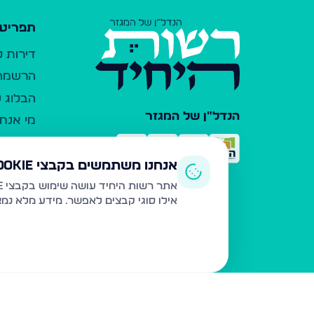
תפריט 
דירות 
הרשמה 
הבלוג ש
הנדל"ן של המגזר
מי אנחנ
צרו קש
כלי עזר
אנחנו משתמשים בקבצי Cookie
פרסום 
אתר רשות היחיד עושה שימוש בקבצי Cookie ובטכנולוגיות דומות לצורך תפעול האתר, שיפור חוויית המשתמש, ניתוח שימוש ושיווק מותאם.
אילו סוגי קבצים לאפשר. מידע מלא נמ
משרדי ת
נדל"ן ח
תקנון ו
מדיניות
הצהרת 