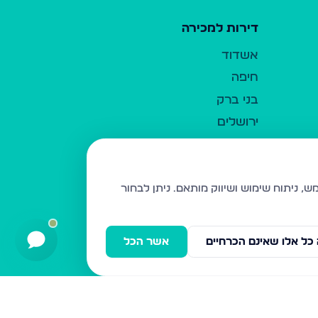
דירות למכירה
אשדוד
חיפה
בני ברק
ירושלים
אלעד
גבעת זאב
בית שמש
ניתן לבחור
רכסים
מודיעין עילית
כל אלו שאינם הכרחיים
אשר הכל
ביתר עילית