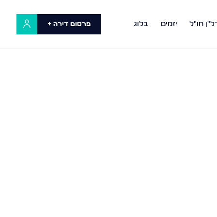
ל"ן חו"ל
יזמים
בלוג
פרסום דירה +