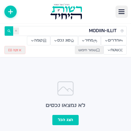
ירות למכירה ולהשכרה — רשות היחיד
✕
חדרים
מחיר
סוג נכס
קומה
שטח
שמור חיפוש
נקה (
1
)
לא נמצאו נכסים
הצג הכל