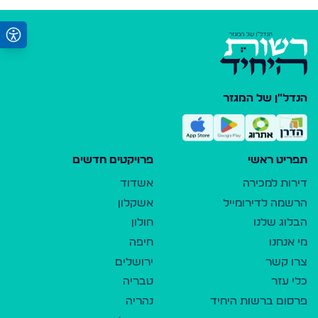
הנדל"ן של המגזר
תפריט ראשי
פרויקטים חדשים
דירות למכירה
אשדוד
הרשמה לדירומייל
אשקלון
הבלוג שלנו
חולון
מי אנחנו
חיפה
צרו קשר
ירושלים
כלי עזר
טבריה
פרסום ברשות היחיד
נהריה