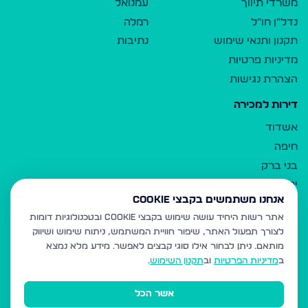
משרדי תיווך
עמנואל
נדל"ן חו"ל
רמלה
תקנון ותנאי שימוש
נתיבות
מדיניות פרטיות
הצהרת נגישות
דירות למכירה
אשדוד
חיפה
בני ברק
ירושלים
אנחנו משתמשים בקבצי Cookie
אלעד
אתר רשות היחיד עושה שימוש בקבצי Cookie ובטכנולוגיות דומות
גבעת זאב
לצורך תפעול האתר, שיפור חוויית המשתמש, ניתוח שימוש ושיווק
בית שמש
מותאם.
ניתן לבחור אילו סוגי קבצים לאפשר. מידע מלא נמצא
רכסים
ב
מדיניות הפרטיות
וב
תקנון השימוש
.
מודיעין עילית
אשר הכל
ביתר עילית