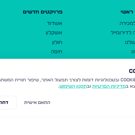
ראשי
פרויקטים חדשים
למכירה
אשדוד
לדירומייל
אשקלון
לנו
חולון
ו
חיפה
ר
ירושלים
טבריה
ברשות היחיד
נהריה
צא ב
מדיניות הפרטיות
וב
תקנון השימוש
.
יווך
עמנואל
ו"ל
רמלה
התאם אישית
דחה 
תנאי שימוש
נתיבות
 פרטיות
נגישות