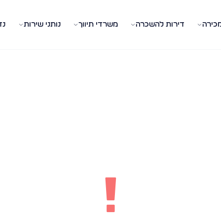
מכירה
דירות להשכרה
משרדי תיווך
נותני שירות
נד
!