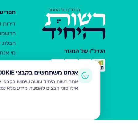
תפריט 
דירות 
הרשמה 
הבלוג ש
הנדל"ן של המגזר
מי אנחנ
צרו קש
כלי עזר
אנחנו משתמשים בקבצי Cookie
פרסום 
אתר רשות היחיד עושה שימוש בקבצי Cookie ובטכנולוגיות דומות לצורך תפעול האתר, שיפור חוויית המשתמש, ניתוח שימוש ושיווק מותאם.
אילו סוגי קבצים לאפשר. מידע מלא נמ
משרדי ת
נדל"ן ח
תקנון ו
מדיניות
הצהרת 