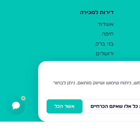
דירות למכירה
אשדוד
חיפה
בני ברק
ירושלים
אלעד
גבעת זאב
בית שמש
ניתן לבחור
רכסים
מודיעין עילית
כל אלו שאינם הכרחיים
אשר הכל
ביתר עילית