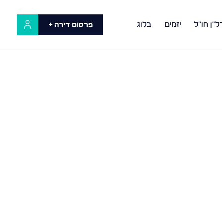
ל"ן חו"ל
יזמים
בלוג
פרסום דירה +