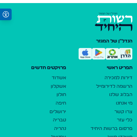
הנדל"ן של המגזר
תפריט ראשי
פרויקטים חדשים
דירות למכירה
אשדוד
הרשמה לדירומייל
אשקלון
הבלוג שלנו
חולון
מי אנחנו
חיפה
צרו קשר
ירושלים
כלי עזר
טבריה
פרסום ברשות היחיד
נהריה