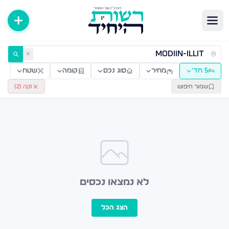
ירות למכירה ולהשכרה — רשות היחיד
✕
5 חד׳
מחיר
סוג נכס
קומה
שטח
שמור חיפוש
נקה (
2
)
לא נמצאו נכסים
הצג הכל