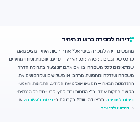
דירות למכירה ברשות היחיד
מחפשים דירה למכירה בישראל? אתר רשות היחיד מציע מאגר
עדכני של נכסים למכירה מכל הארץ — ערים, שכונות וטווחי מחירים
שמתאימים לכל משפחה. בין אם אתם זוג צעיר בתחילת הדרך,
משפחה שגדלה ומחפשת מרחב, או משקיעים שמחפשים את
ההזדמנות הבאה — תמצאו אצלנו את המידע, התמונות והאנשי
הקשר במקום אחד, בלי הסחות ובלי לחץ. לרשימת כל הנכסים:
דירות למכירה
. תרצו להשוות? בקרו גם ב-
דירות להשכרה
או
ב-
חיפוש לפי עיר
.