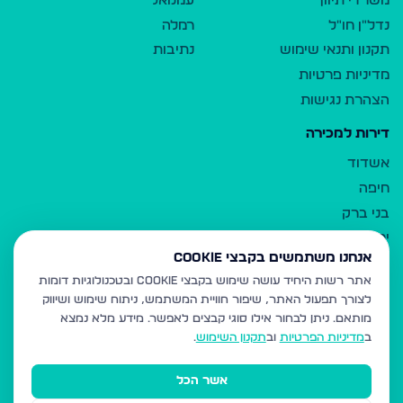
משרדי תיווך
עמנואל
נדל"ן חו"ל
רמלה
תקנון ותנאי שימוש
נתיבות
מדיניות פרטיות
הצהרת נגישות
דירות למכירה
אשדוד
חיפה
בני ברק
ירושלים
אנחנו משתמשים בקבצי Cookie
אלעד
אתר רשות היחיד עושה שימוש בקבצי Cookie ובטכנולוגיות דומות
גבעת זאב
לצורך תפעול האתר, שיפור חוויית המשתמש, ניתוח שימוש ושיווק
בית שמש
מותאם.
ניתן לבחור אילו סוגי קבצים לאפשר. מידע מלא נמצא
רכסים
ב
מדיניות הפרטיות
וב
תקנון השימוש
.
מודיעין עילית
אשר הכל
ביתר עילית