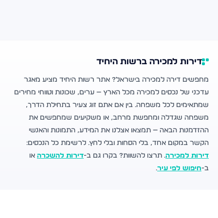
דירות למכירה ברשות היחיד
מחפשים דירה למכירה בישראל? אתר רשות היחיד מציע מאגר
עדכני של נכסים למכירה מכל הארץ — ערים, שכונות וטווחי מחירים
שמתאימים לכל משפחה. בין אם אתם זוג צעיר בתחילת הדרך,
משפחה שגדלה ומחפשת מרחב, או משקיעים שמחפשים את
ההזדמנות הבאה — תמצאו אצלנו את המידע, התמונות והאנשי
הקשר במקום אחד, בלי הסחות ובלי לחץ. לרשימת כל הנכסים:
דירות למכירה
. תרצו להשוות? בקרו גם ב-
דירות להשכרה
או
ב-
חיפוש לפי עיר
.