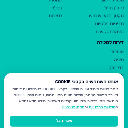
משרדי תיווך
עמנואל
נדל"ן חו"ל
רמלה
תקנון ותנאי שימוש
נתיבות
מדיניות פרטיות
הצהרת נגישות
דירות למכירה
אשדוד
חיפה
בני ברק
ירושלים
אנחנו משתמשים בקבצי Cookie
אלעד
אתר רשות היחיד עושה שימוש בקבצי Cookie ובטכנולוגיות דומות
גבעת זאב
לצורך תפעול האתר, שיפור חוויית המשתמש, ניתוח שימוש ושיווק
בית שמש
מותאם.
ניתן לבחור אילו סוגי קבצים לאפשר. מידע מלא נמצא
רכסים
ב
מדיניות הפרטיות
וב
תקנון השימוש
.
מודיעין עילית
אשר הכל
ביתר עילית