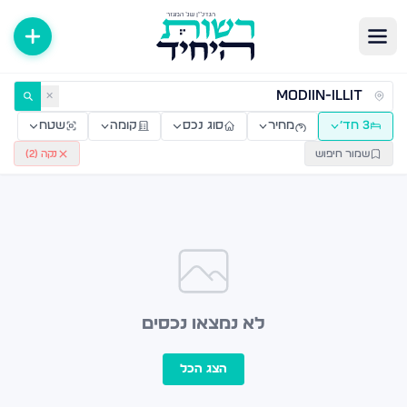
ירות למכירה ולהשכרה — רשות היחיד
✕
3 חד׳
מחיר
סוג נכס
קומה
שטח
שמור חיפוש
נקה (
2
)
לא נמצאו נכסים
הצג הכל