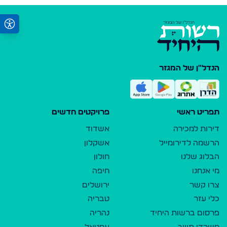
הנדל"ן של המגזר
תפריט ראשי
פרויקטים חדשים
דירות למכירה
אשדוד
הרשמה לדירומייל
אשקלון
הבלוג שלנו
חולון
מי אנחנו
חיפה
צרו קשר
ירושלים
כלי עזר
טבריה
פרסום ברשות היחיד
נהריה