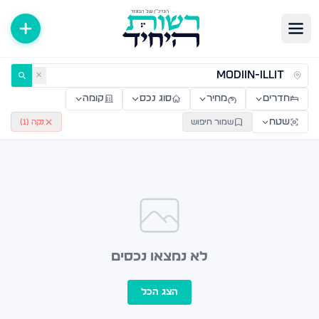
ירות למכירה ולהשכרה — רשות היחיד
✕
חדרים
מחיר
סוג נכס
קומה
שטח
שמור חיפוש
נקה (
1
)
לא נמצאו נכסים
הצג הכל