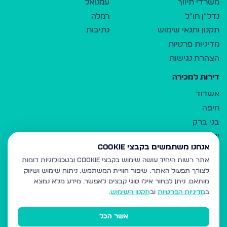
משרדי תיווך
עמנואל
נדל"ן חו"ל
רמלה
תקנון ותנאי שימוש
נתיבות
מדיניות פרטיות
הצהרת נגישות
דירות למכירה
אשדוד
חיפה
בני ברק
ירושלים
אנחנו משתמשים בקבצי Cookie
אלעד
אתר רשות היחיד עושה שימוש בקבצי Cookie ובטכנולוגיות דומות
גבעת זאב
לצורך תפעול האתר, שיפור חוויית המשתמש, ניתוח שימוש ושיווק
בית שמש
מותאם.
ניתן לבחור אילו סוגי קבצים לאפשר. מידע מלא נמצא
רכסים
ב
מדיניות הפרטיות
וב
תקנון השימוש
.
מודיעין עילית
אשר הכל
ביתר עילית