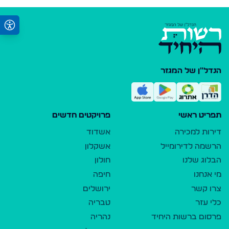
הנדל"ן של המגזר
תפריט ראשי
פרויקטים חדשים
דירות למכירה
אשדוד
הרשמה לדירומייל
אשקלון
הבלוג שלנו
חולון
מי אנחנו
חיפה
צרו קשר
ירושלים
כלי עזר
טבריה
פרסום ברשות היחיד
נהריה