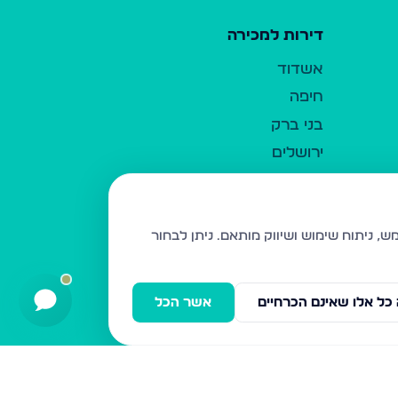
דירות למכירה
אשדוד
חיפה
בני ברק
ירושלים
אלעד
גבעת זאב
בית שמש
ניתן לבחור
רכסים
מודיעין עילית
כל אלו שאינם הכרחיים
אשר הכל
ביתר עילית