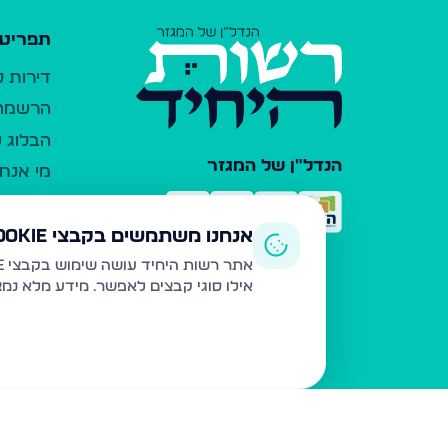
תפריט 
דירות 
הרשמה 
הבלוג ש
הנדל"ן של המגזר
מי אנחנ
צרו קש
כלי עזר
אנחנו משתמשים בקבצי Cookie
פרסום 
אתר רשות היחיד עושה שימוש בקבצי Cookie ובטכנולוגיות דומות לצורך תפעול האתר, שיפור חוויית המשתמש, ניתוח שימוש ושיווק מותאם.
אילו סוגי קבצים לאפשר. מידע מלא נמ
משרדי ת
נדל"ן ח
תקנון ו
מדיניות
הצהרת 