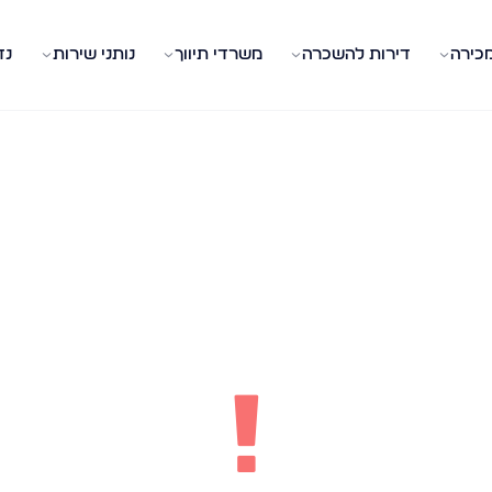
מכירה
דירות להשכרה
משרדי תיווך
נותני שירות
נד
!