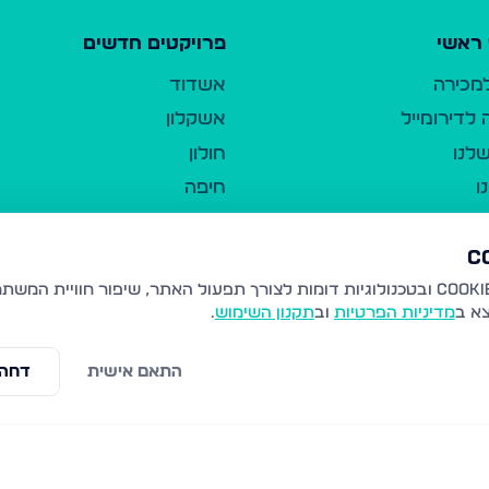
ראשי
פרויקטים חדשים
למכירה
אשדוד
לדירומייל
אשקלון
לנו
חולון
ו
חיפה
ר
ירושלים
טבריה
ברשות היחיד
נהריה
צא ב
מדיניות הפרטיות
וב
תקנון השימוש
.
יווך
עמנואל
ו"ל
רמלה
התאם אישית
דחה 
תנאי שימוש
נתיבות
 פרטיות
נגישות