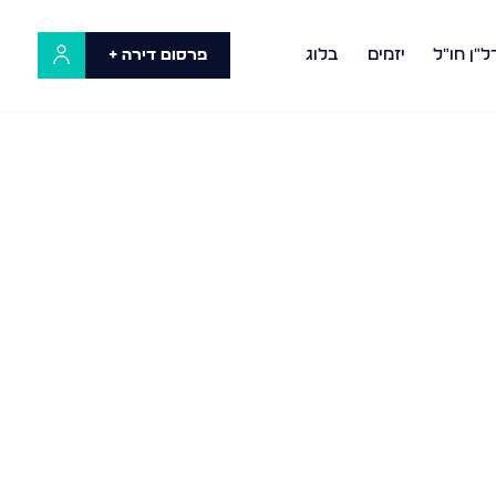
ל"ן חו"ל
יזמים
בלוג
פרסום דירה +