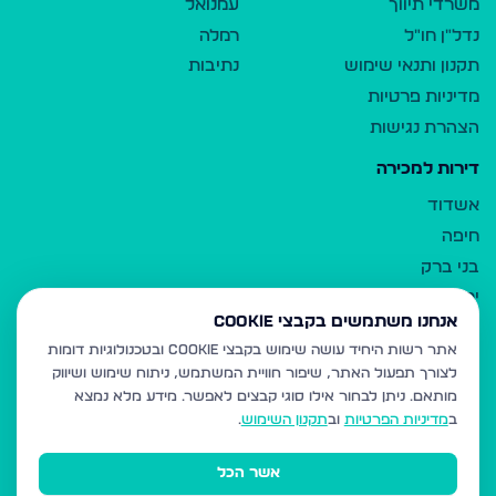
משרדי תיווך
עמנואל
נדל"ן חו"ל
רמלה
תקנון ותנאי שימוש
נתיבות
מדיניות פרטיות
הצהרת נגישות
דירות למכירה
אשדוד
חיפה
בני ברק
ירושלים
אנחנו משתמשים בקבצי Cookie
אלעד
אתר רשות היחיד עושה שימוש בקבצי Cookie ובטכנולוגיות דומות
גבעת זאב
לצורך תפעול האתר, שיפור חוויית המשתמש, ניתוח שימוש ושיווק
בית שמש
מותאם.
ניתן לבחור אילו סוגי קבצים לאפשר. מידע מלא נמצא
רכסים
ב
מדיניות הפרטיות
וב
תקנון השימוש
.
מודיעין עילית
אשר הכל
ביתר עילית