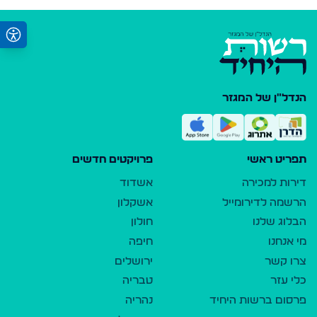
הנדל"ן של המגזר
תפריט ראשי
פרויקטים חדשים
דירות למכירה
אשדוד
הרשמה לדירומייל
אשקלון
הבלוג שלנו
חולון
מי אנחנו
חיפה
צרו קשר
ירושלים
כלי עזר
טבריה
פרסום ברשות היחיד
נהריה