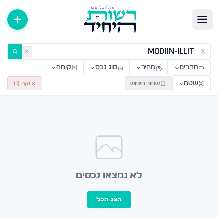
ירות למכירה ולהשכרה — רשות היחיד
✕
חדרים
מחיר
סוג נכס
קומה
שטח
שמור חיפוש
נקה (
1
)
לא נמצאו נכסים
הצג הכל