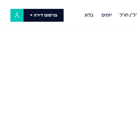
ל"ן חו"ל
יזמים
בלוג
פרסום דירה +