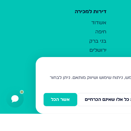
דירות למכירה
אשדוד
חיפה
בני ברק
ירושלים
אלעד
גבעת זאב
בית שמש
ניתן לבחור
רכסים
מודיעין עילית
כל אלו שאינם הכרחיים
אשר הכל
ביתר עילית