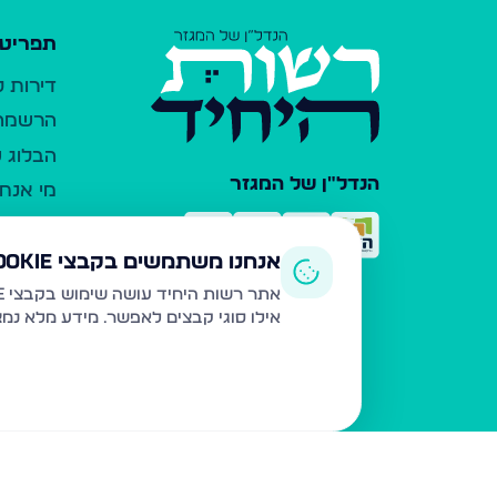
תפריט 
דירות 
הרשמה 
הבלוג ש
הנדל"ן של המגזר
מי אנחנ
צרו קש
כלי עזר
אנחנו משתמשים בקבצי Cookie
פרסום 
אתר רשות היחיד עושה שימוש בקבצי Cookie ובטכנולוגיות דומות לצורך תפעול האתר, שיפור חוויית המשתמש, ניתוח שימוש ושיווק מותאם.
אילו סוגי קבצים לאפשר. מידע מלא נמ
משרדי ת
נדל"ן ח
תקנון ו
מדיניות
הצהרת 