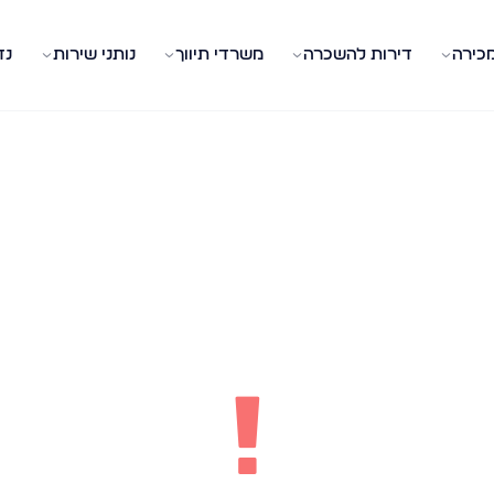
מכירה
דירות להשכרה
משרדי תיווך
נותני שירות
נד
!