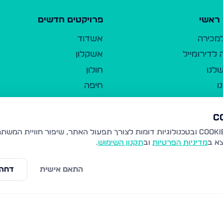
ראשי
פרויקטים חדשים
למכירה
אשדוד
לדירומייל
אשקלון
לנו
חולון
ו
חיפה
ר
ירושלים
טבריה
ברשות היחיד
נהריה
צא ב
מדיניות הפרטיות
וב
תקנון השימוש
.
יווך
עמנואל
ו"ל
רמלה
התאם אישית
דחה 
תנאי שימוש
נתיבות
 פרטיות
נגישות