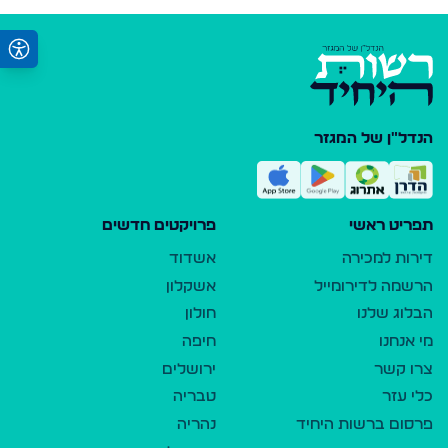
הנדל"ן של המגזר
תפריט ראשי
פרויקטים חדשים
דירות למכירה
אשדוד
הרשמה לדירומייל
אשקלון
הבלוג שלנו
חולון
מי אנחנו
חיפה
צרו קשר
ירושלים
כלי עזר
טבריה
פרסום ברשות היחיד
נהריה