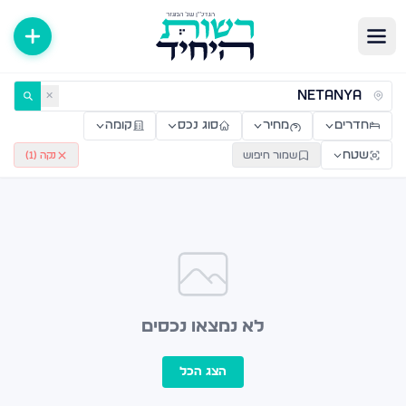
ירות למכירה ולהשכרה — רשות היחיד
✕
חדרים
מחיר
סוג נכס
קומה
שטח
שמור חיפוש
נקה (
1
)
לא נמצאו נכסים
הצג הכל