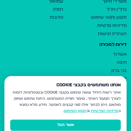
משרדי תיווך
עמנואל
נדל"ן חו"ל
רמלה
תקנון ותנאי שימוש
נתיבות
מדיניות פרטיות
הצהרת נגישות
דירות למכירה
אשדוד
חיפה
בני ברק
ירושלים
אנחנו משתמשים בקבצי Cookie
אלעד
אתר רשות היחיד עושה שימוש בקבצי Cookie ובטכנולוגיות דומות
גבעת זאב
לצורך תפעול האתר, שיפור חוויית המשתמש, ניתוח שימוש ושיווק
בית שמש
מותאם.
ניתן לבחור אילו סוגי קבצים לאפשר. מידע מלא נמצא
רכסים
ב
מדיניות הפרטיות
וב
תקנון השימוש
.
מודיעין עילית
אשר הכל
ביתר עילית