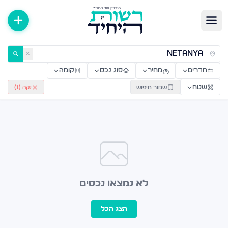
ירות למכירה ולהשכרה — רשות היחיד
✕
חדרים
מחיר
סוג נכס
קומה
שטח
שמור חיפוש
נקה (
1
)
לא נמצאו נכסים
הצג הכל