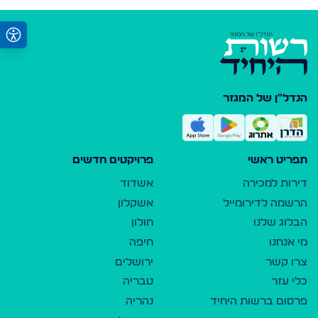
הנדל"ן של המגזר
תפריט ראשי
פרויקטים חדשים
דירות למכירה
אשדוד
הרשמה לדירומייל
אשקלון
הבלוג שלנו
חולון
מי אנחנו
חיפה
צרו קשר
ירושלים
כלי עזר
טבריה
פרסום ברשות היחיד
נהריה