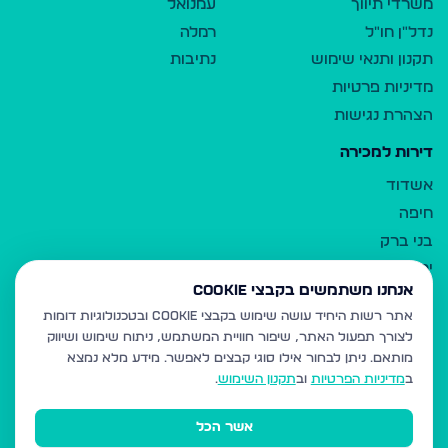
משרדי תיווך
עמנואל
נדל"ן חו"ל
רמלה
תקנון ותנאי שימוש
נתיבות
מדיניות פרטיות
הצהרת נגישות
דירות למכירה
אשדוד
חיפה
בני ברק
ירושלים
אנחנו משתמשים בקבצי Cookie
אלעד
אתר רשות היחיד עושה שימוש בקבצי Cookie ובטכנולוגיות דומות
גבעת זאב
לצורך תפעול האתר, שיפור חוויית המשתמש, ניתוח שימוש ושיווק
בית שמש
מותאם.
ניתן לבחור אילו סוגי קבצים לאפשר. מידע מלא נמצא
רכסים
ב
מדיניות הפרטיות
וב
תקנון השימוש
.
מודיעין עילית
אשר הכל
ביתר עילית