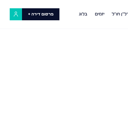
ל"ן חו"ל
יזמים
בלוג
פרסום דירה +