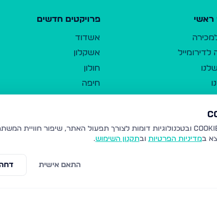
ראשי
פרויקטים חדשים
למכירה
אשדוד
לדירומייל
אשקלון
לנו
חולון
ו
חיפה
ר
ירושלים
טבריה
ברשות היחיד
נהריה
צא ב
מדיניות הפרטיות
וב
תקנון השימוש
.
יווך
עמנואל
ו"ל
רמלה
התאם אישית
דחה 
תנאי שימוש
נתיבות
 פרטיות
נגישות