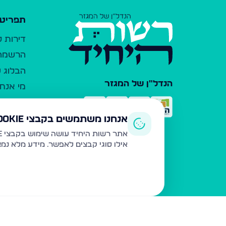
תפריט 
דירות 
הרשמה 
הבלוג ש
הנדל"ן של המגזר
מי אנחנ
צרו קש
כלי עזר
אנחנו משתמשים בקבצי Cookie
פרסום 
אתר רשות היחיד עושה שימוש בקבצי Cookie ובטכנולוגיות דומות לצורך תפעול האתר, שיפור חוויית המשתמש, ניתוח שימוש ושיווק מותאם.
אילו סוגי קבצים לאפשר. מידע מלא נמ
משרדי ת
נדל"ן ח
תקנון ו
מדיניות
הצהרת 