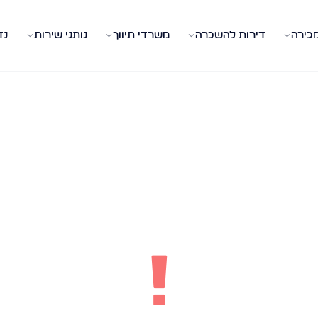
מכירה
דירות להשכרה
משרדי תיווך
נותני שירות
נד
!