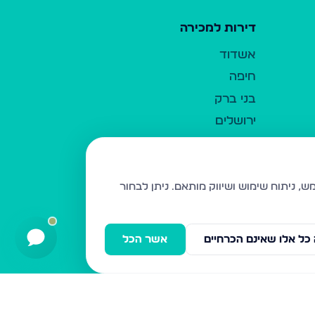
דירות למכירה
אשדוד
חיפה
בני ברק
ירושלים
אלעד
גבעת זאב
בית שמש
ניתן לבחור
רכסים
מודיעין עילית
כל אלו שאינם הכרחיים
אשר הכל
ביתר עילית