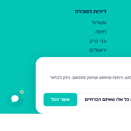
דירות למכירה
אשדוד
חיפה
בני ברק
ירושלים
אלעד
גבעת זאב
בית שמש
ניתן לבחור
רכסים
מודיעין עילית
כל אלו שאינם הכרחיים
אשר הכל
ביתר עילית