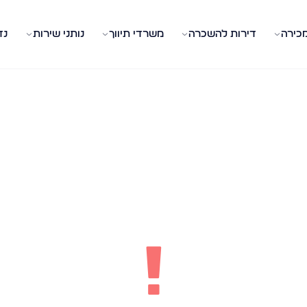
מכירה
דירות להשכרה
משרדי תיווך
נותני שירות
נד
!