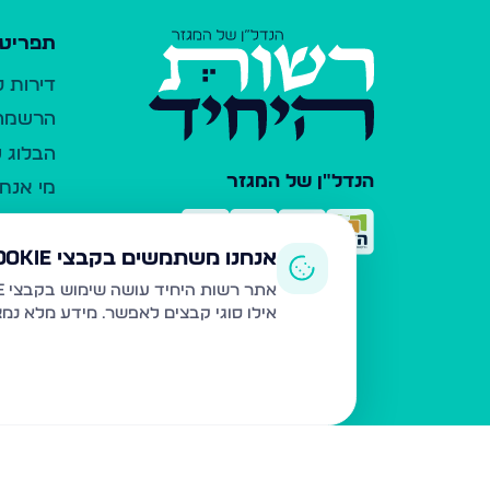
תפריט 
דירות 
הרשמה 
הבלוג ש
הנדל"ן של המגזר
מי אנחנ
צרו קש
כלי עזר
אנחנו משתמשים בקבצי Cookie
פרסום 
אתר רשות היחיד עושה שימוש בקבצי Cookie ובטכנולוגיות דומות לצורך תפעול האתר, שיפור חוויית המשתמש, ניתוח שימוש ושיווק מותאם.
אילו סוגי קבצים לאפשר. מידע מלא נמ
משרדי ת
נדל"ן ח
תקנון ו
מדיניות
הצהרת 