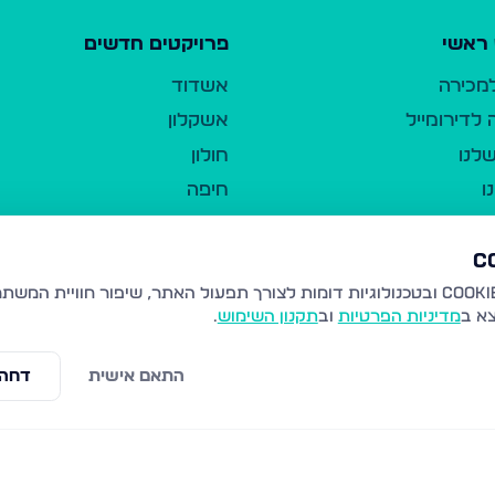
ראשי
פרויקטים חדשים
למכירה
אשדוד
לדירומייל
אשקלון
לנו
חולון
ו
חיפה
ר
ירושלים
טבריה
ברשות היחיד
נהריה
צא ב
מדיניות הפרטיות
וב
תקנון השימוש
.
יווך
עמנואל
ו"ל
רמלה
התאם אישית
דחה 
תנאי שימוש
נתיבות
 פרטיות
נגישות