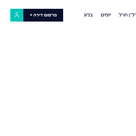
ל"ן חו"ל
יזמים
בלוג
פרסום דירה +