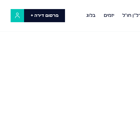
ל"ן חו"ל
יזמים
בלוג
פרסום דירה +