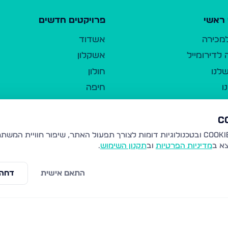
ראשי
פרויקטים חדשים
למכירה
אשדוד
לדירומייל
אשקלון
לנו
חולון
ו
חיפה
ר
ירושלים
טבריה
ברשות היחיד
נהריה
צא ב
מדיניות הפרטיות
וב
תקנון השימוש
.
יווך
עמנואל
ו"ל
רמלה
התאם אישית
דחה 
תנאי שימוש
נתיבות
 פרטיות
נגישות