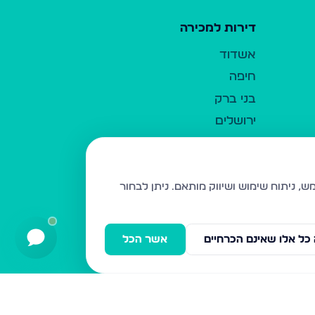
דירות למכירה
אשדוד
חיפה
בני ברק
ירושלים
אלעד
גבעת זאב
בית שמש
ניתן לבחור
רכסים
מודיעין עילית
כל אלו שאינם הכרחיים
אשר הכל
ביתר עילית