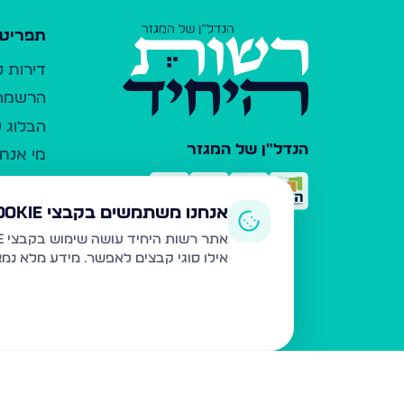
תפריט 
דירות 
הרשמה 
הבלוג ש
הנדל"ן של המגזר
מי אנחנ
צרו קש
כלי עזר
אנחנו משתמשים בקבצי Cookie
פרסום 
אתר רשות היחיד עושה שימוש בקבצי Cookie ובטכנולוגיות דומות לצורך תפעול האתר, שיפור חוויית המשתמש, ניתוח שימוש ושיווק מותאם.
אילו סוגי קבצים לאפשר. מידע מלא נמ
משרדי ת
נדל"ן ח
תקנון ו
מדיניות
הצהרת 