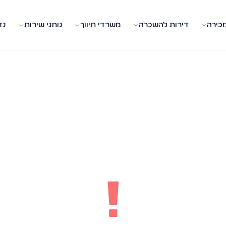
מכירה
דירות להשכרה
משרדי תיווך
נותני שירות
נד
!