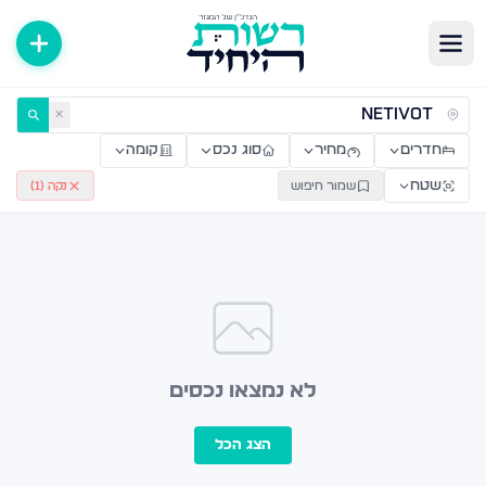
ירות למכירה ולהשכרה — רשות היחיד
✕
חדרים
מחיר
סוג נכס
קומה
שטח
שמור חיפוש
נקה (
1
)
לא נמצאו נכסים
הצג הכל