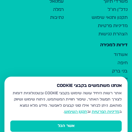
משרדי תיווך
עמנואל
נדל"ן חו"ל
רמלה
תקנון ותנאי שימוש
נתיבות
מדיניות פרטיות
הצהרת נגישות
דירות למכירה
אשדוד
חיפה
בני ברק
ירושלים
אנחנו משתמשים בקבצי Cookie
אלעד
אתר רשות היחיד עושה שימוש בקבצי Cookie ובטכנולוגיות דומות
גבעת זאב
לצורך תפעול האתר, שיפור חוויית המשתמש, ניתוח שימוש ושיווק
בית שמש
מותאם.
ניתן לבחור אילו סוגי קבצים לאפשר. מידע מלא נמצא
רכסים
ב
מדיניות הפרטיות
וב
תקנון השימוש
.
מודיעין עילית
אשר הכל
ביתר עילית