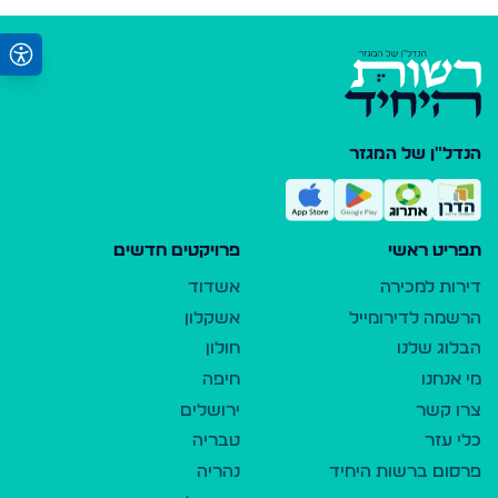
הנדל"ן של המגזר
תפריט ראשי
פרויקטים חדשים
דירות למכירה
אשדוד
הרשמה לדירומייל
אשקלון
הבלוג שלנו
חולון
מי אנחנו
חיפה
צרו קשר
ירושלים
כלי עזר
טבריה
פרסום ברשות היחיד
נהריה