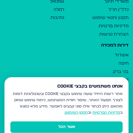
משרדי תיווך
עמנואל
נדל"ן חו"ל
רמלה
תקנון ותנאי שימוש
נתיבות
מדיניות פרטיות
הצהרת נגישות
דירות למכירה
אשדוד
חיפה
בני ברק
ירושלים
אנחנו משתמשים בקבצי Cookie
אלעד
אתר רשות היחיד עושה שימוש בקבצי Cookie ובטכנולוגיות דומות
גבעת זאב
לצורך תפעול האתר, שיפור חוויית המשתמש, ניתוח שימוש ושיווק
בית שמש
מותאם.
ניתן לבחור אילו סוגי קבצים לאפשר. מידע מלא נמצא
רכסים
ב
מדיניות הפרטיות
וב
תקנון השימוש
.
מודיעין עילית
אשר הכל
ביתר עילית