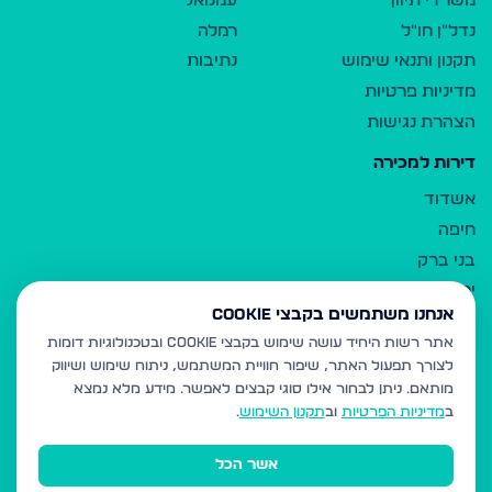
משרדי תיווך
עמנואל
נדל"ן חו"ל
רמלה
תקנון ותנאי שימוש
נתיבות
מדיניות פרטיות
הצהרת נגישות
דירות למכירה
אשדוד
חיפה
בני ברק
ירושלים
אנחנו משתמשים בקבצי Cookie
אלעד
אתר רשות היחיד עושה שימוש בקבצי Cookie ובטכנולוגיות דומות
גבעת זאב
לצורך תפעול האתר, שיפור חוויית המשתמש, ניתוח שימוש ושיווק
בית שמש
מותאם.
ניתן לבחור אילו סוגי קבצים לאפשר. מידע מלא נמצא
רכסים
ב
מדיניות הפרטיות
וב
תקנון השימוש
.
מודיעין עילית
אשר הכל
ביתר עילית