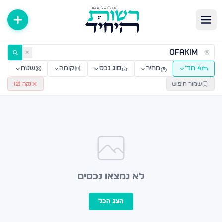
ירות למכירה ולהשכרה — רשות היחיד
✕
4 חד׳
מחיר
סוג נכס
קומה
שטח
שמור חיפוש
נקה (
2
)
לא נמצאו נכסים
הצג הכל