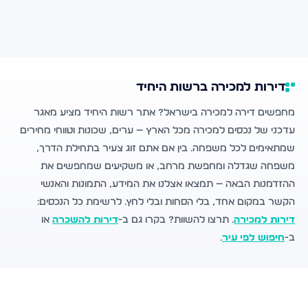
דירות למכירה ברשות היחיד
מחפשים דירה למכירה בישראל? אתר רשות היחיד מציע מאגר
עדכני של נכסים למכירה מכל הארץ — ערים, שכונות וטווחי מחירים
שמתאימים לכל משפחה. בין אם אתם זוג צעיר בתחילת הדרך,
משפחה שגדלה ומחפשת מרחב, או משקיעים שמחפשים את
ההזדמנות הבאה — תמצאו אצלנו את המידע, התמונות והאנשי
הקשר במקום אחד, בלי הסחות ובלי לחץ. לרשימת כל הנכסים:
דירות למכירה
. תרצו להשוות? בקרו גם ב-
דירות להשכרה
או
ב-
חיפוש לפי עיר
.