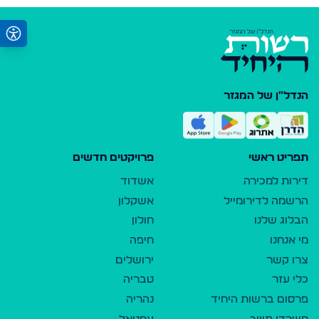
הנדל"ן של המגזר
תפריט ראשי
פרויקטים חדשים
דירות למכירה
אשדוד
הרשמה לדירומייל
אשקלון
הבלוג שלנו
חולון
מי אנחנו
חיפה
צרו קשר
ירושלים
כלי עזר
טבריה
פרסום ברשות היחיד
נהריה