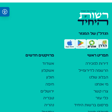
הנדל"ן של המגזר
תפריט ראשי
פרויקטים חדשים
דירות למכירה
אשדוד
הרשמה לדירומייל
אשקלון
הבלוג שלנו
חולון
מי אנחנו
חיפה
צרו קשר
ירושלים
כלי עזר
טבריה
פרסום ברשות היחיד
נהריה