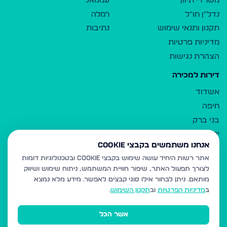
משרדי תיווך
עמנואל
נדל"ן חו"ל
רמלה
תקנון ותנאי שימוש
נתיבות
מדיניות פרטיות
הצהרת נגישות
דירות למכירה
אשדוד
חיפה
בני ברק
ירושלים
אנחנו משתמשים בקבצי Cookie
אלעד
אתר רשות היחיד עושה שימוש בקבצי Cookie ובטכנולוגיות דומות
גבעת זאב
לצורך תפעול האתר, שיפור חוויית המשתמש, ניתוח שימוש ושיווק
בית שמש
מותאם.
ניתן לבחור אילו סוגי קבצים לאפשר. מידע מלא נמצא
רכסים
ב
מדיניות הפרטיות
וב
תקנון השימוש
.
מודיעין עילית
אשר הכל
ביתר עילית