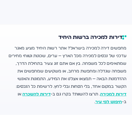
דירות למכירה ברשות היחיד
מחפשים דירה למכירה בישראל? אתר רשות היחיד מציע מאגר
עדכני של נכסים למכירה מכל הארץ — ערים, שכונות וטווחי מחירים
שמתאימים לכל משפחה. בין אם אתם זוג צעיר בתחילת הדרך,
משפחה שגדלה ומחפשת מרחב, או משקיעים שמחפשים את
ההזדמנות הבאה — תמצאו אצלנו את המידע, התמונות והאנשי
הקשר במקום אחד, בלי הסחות ובלי לחץ. לרשימת כל הנכסים:
דירות למכירה
. תרצו להשוות? בקרו גם ב-
דירות להשכרה
או
ב-
חיפוש לפי עיר
.