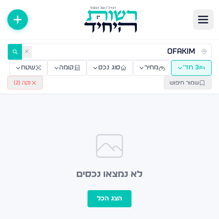
ירות למכירה ולהשכרה — רשות היחיד
✕
3 חד׳
מחיר
סוג נכס
קומה
שטח
שמור חיפוש
נקה (
2
)
לא נמצאו נכסים
הצג הכל