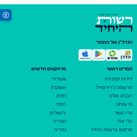
הנדל"ן של המגזר
תפריט ראשי
פרויקטים חדשים
דירות למכירה
אשדוד
הרשמה לדירומייל
אשקלון
הבלוג שלנו
חולון
מי אנחנו
חיפה
צרו קשר
ירושלים
כלי עזר
טבריה
פרסום ברשות היחיד
נהריה