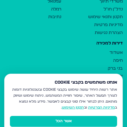
משרדי תיווך
עמנואל
נדל"ן חו"ל
רמלה
תקנון ותנאי שימוש
נתיבות
מדיניות פרטיות
הצהרת נגישות
דירות למכירה
אשדוד
חיפה
בני ברק
ירושלים
אנחנו משתמשים בקבצי Cookie
אלעד
אתר רשות היחיד עושה שימוש בקבצי Cookie ובטכנולוגיות דומות
גבעת זאב
לצורך תפעול האתר, שיפור חוויית המשתמש, ניתוח שימוש ושיווק
בית שמש
מותאם.
ניתן לבחור אילו סוגי קבצים לאפשר. מידע מלא נמצא
רכסים
ב
מדיניות הפרטיות
וב
תקנון השימוש
.
מודיעין עילית
אשר הכל
ביתר עילית