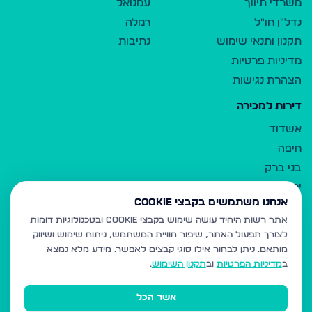
משרדי תיווך
עמנואל
נדל"ן חו"ל
רמלה
תקנון ותנאי שימוש
נתיבות
מדיניות פרטיות
הצהרת נגישות
דירות למכירה
אשדוד
חיפה
בני ברק
ירושלים
אנחנו משתמשים בקבצי Cookie
אלעד
אתר רשות היחיד עושה שימוש בקבצי Cookie ובטכנולוגיות דומות
גבעת זאב
לצורך תפעול האתר, שיפור חוויית המשתמש, ניתוח שימוש ושיווק
בית שמש
מותאם.
ניתן לבחור אילו סוגי קבצים לאפשר. מידע מלא נמצא
רכסים
ב
מדיניות הפרטיות
וב
תקנון השימוש
.
מודיעין עילית
אשר הכל
ביתר עילית