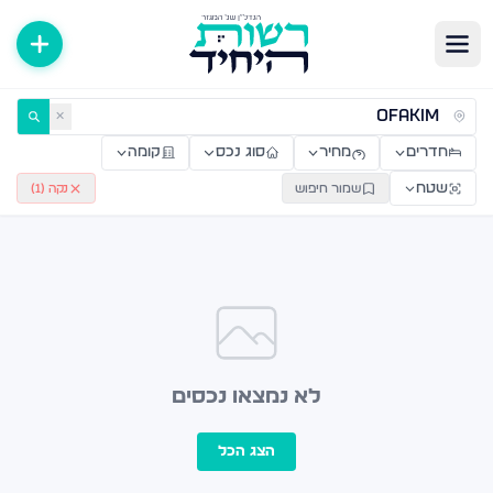
ירות למכירה ולהשכרה — רשות היחיד
✕
חדרים
מחיר
סוג נכס
קומה
שטח
שמור חיפוש
נקה (
1
)
לא נמצאו נכסים
הצג הכל