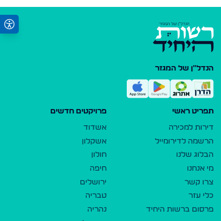
הנדל"ן של המגזר
תפריט ראשי
פרויקטים חדשים
דירות למכירה
אשדוד
הרשמה לדירומייל
אשקלון
הבלוג שלנו
חולון
מי אנחנו
חיפה
צרו קשר
ירושלים
כלי עזר
טבריה
פרסום ברשות היחיד
נהריה