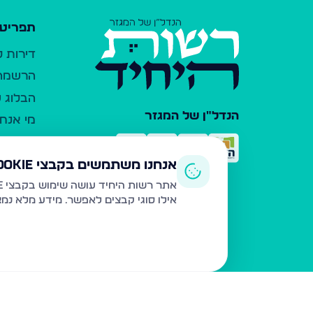
תפריט 
דירות 
הרשמה 
הבלוג ש
הנדל"ן של המגזר
מי אנחנ
צרו קש
כלי עזר
אנחנו משתמשים בקבצי Cookie
פרסום 
אתר רשות היחיד עושה שימוש בקבצי Cookie ובטכנולוגיות דומות לצורך תפעול האתר, שיפור חוויית המשתמש, ניתוח שימוש ושיווק מותאם.
אילו סוגי קבצים לאפשר. מידע מלא נמ
משרדי ת
נדל"ן ח
תקנון ו
מדיניות
הצהרת 