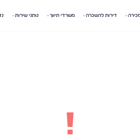
מכירה
דירות להשכרה
משרדי תיווך
נותני שירות
נד
!