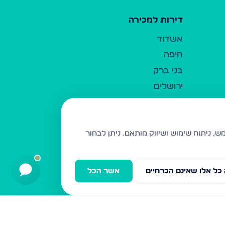
דירות למכירה
אשדוד
חיפה
בני ברק
ירושלים
אלעד
גבעת זאב
בית שמש
ניתן לבחור
רכסים
מודיעין עילית
כל אלו שאינם הכרחיים
אשר הכל
ביתר עילית