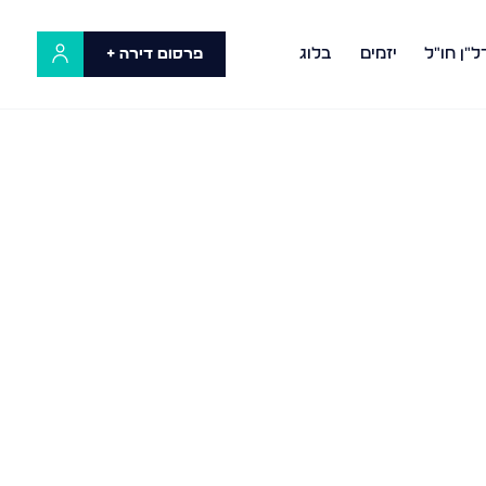
ל"ן חו"ל
יזמים
בלוג
פרסום דירה +