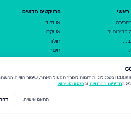
ראשי
פרויקטים חדשים
למכירה
אשדוד
לדירומייל
אשקלון
לנו
חולון
ו
חיפה
ר
ירושלים
טבריה
ברשות היחיד
נהריה
צא ב
מדיניות הפרטיות
וב
תקנון השימוש
.
יווך
עמנואל
ו"ל
רמלה
התאם אישית
דחה 
תנאי שימוש
נתיבות
 פרטיות
נגישות