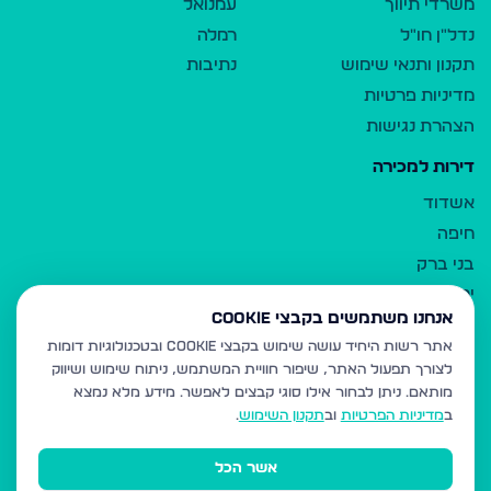
משרדי תיווך
עמנואל
נדל"ן חו"ל
רמלה
תקנון ותנאי שימוש
נתיבות
מדיניות פרטיות
הצהרת נגישות
דירות למכירה
אשדוד
חיפה
בני ברק
ירושלים
אנחנו משתמשים בקבצי Cookie
אלעד
אתר רשות היחיד עושה שימוש בקבצי Cookie ובטכנולוגיות דומות
גבעת זאב
לצורך תפעול האתר, שיפור חוויית המשתמש, ניתוח שימוש ושיווק
בית שמש
מותאם.
ניתן לבחור אילו סוגי קבצים לאפשר. מידע מלא נמצא
רכסים
ב
מדיניות הפרטיות
וב
תקנון השימוש
.
מודיעין עילית
אשר הכל
ביתר עילית