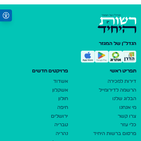
הנדל"ן של המגזר
תפריט ראשי
פרויקטים חדשים
דירות למכירה
אשדוד
הרשמה לדירומייל
אשקלון
הבלוג שלנו
חולון
מי אנחנו
חיפה
צרו קשר
ירושלים
כלי עזר
טבריה
פרסום ברשות היחיד
נהריה