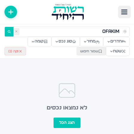
ירות למכירה ולהשכרה — רשות היחיד
✕
חדרים
מחיר
סוג נכס
קומה
שטח
שמור חיפוש
נקה (
1
)
לא נמצאו נכסים
הצג הכל