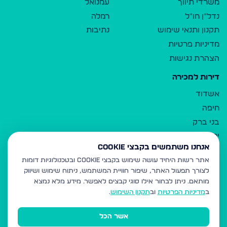
משרדי תיווך
עמנואל
נדל"ן חו"ל
רמלה
תקנון ותנאי שימוש
נתיבות
מדיניות פרטיות
הצהרת נגישות
דירות למכירה
אשדוד
חיפה
בני ברק
ירושלים
אנחנו משתמשים בקבצי Cookie
אלעד
אתר רשות היחיד עושה שימוש בקבצי Cookie ובטכנולוגיות דומות
גבעת זאב
לצורך תפעול האתר, שיפור חוויית המשתמש, ניתוח שימוש ושיווק
בית שמש
מותאם.
ניתן לבחור אילו סוגי קבצים לאפשר. מידע מלא נמצא
רכסים
ב
מדיניות הפרטיות
וב
תקנון השימוש
.
מודיעין עילית
אשר הכל
ביתר עילית