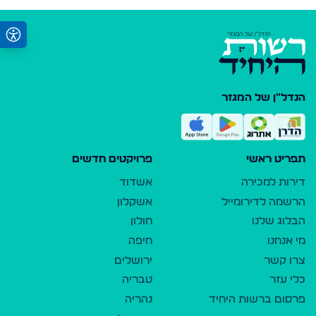
הנדל"ן של המגזר
תפריט ראשי
פרויקטים חדשים
דירות למכירה
אשדוד
הרשמה לדירומייל
אשקלון
הבלוג שלנו
חולון
מי אנחנו
חיפה
צרו קשר
ירושלים
כלי עזר
טבריה
פרסום ברשות היחיד
נהריה