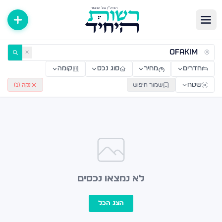
ירות למכירה ולהשכרה — רשות היחיד
✕
חדרים
מחיר
סוג נכס
קומה
שטח
שמור חיפוש
נקה (
1
)
לא נמצאו נכסים
הצג הכל