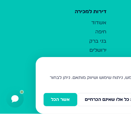
דירות למכירה
אשדוד
חיפה
בני ברק
ירושלים
אלעד
גבעת זאב
בית שמש
ניתן לבחור
רכסים
מודיעין עילית
כל אלו שאינם הכרחיים
אשר הכל
ביתר עילית