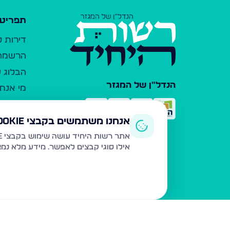
תפריט 
דירות 
הרשמה 
הבלוג ש
הנדל"ן של המגזר
מי אנחנ
צרו קש
כלי עזר
אנחנו משתמשים בקבצי Cookie
פרסום 
אתר רשות היחיד עושה שימוש בקבצי Cookie ובטכנולוגיות דומות לצורך תפעול האתר, שיפור חוויית המשתמש, ניתוח שימוש ושיווק מותאם.
אילו סוגי קבצים לאפשר. מידע מלא נמ
משרדי ת
נדל"ן ח
תקנון ו
מדיניות
הצהרת 