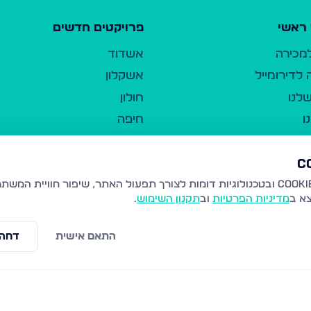
ראשי
פרויקטים חדשים
למכירה
אשדוד
לדירומייל
אשקלון
לנו
חולון
ו
חיפה
ר
ירושלים
טבריה
ברשות היחיד
נהריה
צא ב
מדיניות הפרטיות
וב
תקנון השימוש
.
יווך
עמנואל
ו"ל
רמלה
התאם אישית
דחה 
תנאי שימוש
נתיבות
 פרטיות
נגישות