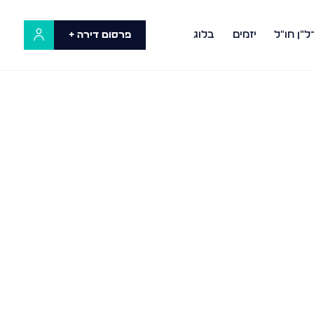
ל"ן חו"ל
יזמים
בלוג
פרסום דירה +