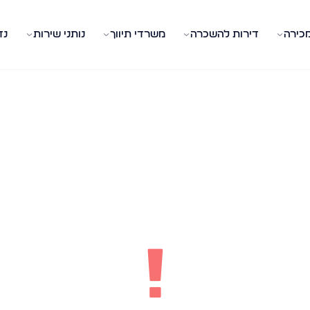
מכירה
דירות להשכרה
משרדי תיווך
נותני שירות
נד
!