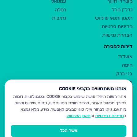
משרדי תיווך
עמנואל
נדל"ן חו"ל
רמלה
תקנון ותנאי שימוש
נתיבות
מדיניות פרטיות
הצהרת נגישות
דירות למכירה
אשדוד
חיפה
בני ברק
ירושלים
אנחנו משתמשים בקבצי Cookie
אלעד
אתר רשות היחיד עושה שימוש בקבצי Cookie ובטכנולוגיות דומות
גבעת זאב
לצורך תפעול האתר, שיפור חוויית המשתמש, ניתוח שימוש ושיווק
בית שמש
מותאם.
ניתן לבחור אילו סוגי קבצים לאפשר. מידע מלא נמצא
רכסים
ב
מדיניות הפרטיות
וב
תקנון השימוש
.
מודיעין עילית
אשר הכל
ביתר עילית