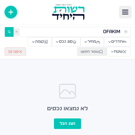
ירות למכירה ולהשכרה — רשות היחיד
✕
חדרים
מחיר
סוג נכס
קומה
שטח
שמור חיפוש
נקה (
1
)
לא נמצאו נכסים
הצג הכל