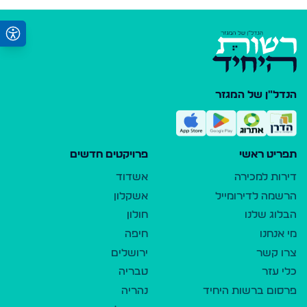
הנדל"ן של המגזר
תפריט ראשי
פרויקטים חדשים
דירות למכירה
אשדוד
הרשמה לדירומייל
אשקלון
הבלוג שלנו
חולון
מי אנחנו
חיפה
צרו קשר
ירושלים
כלי עזר
טבריה
פרסום ברשות היחיד
נהריה