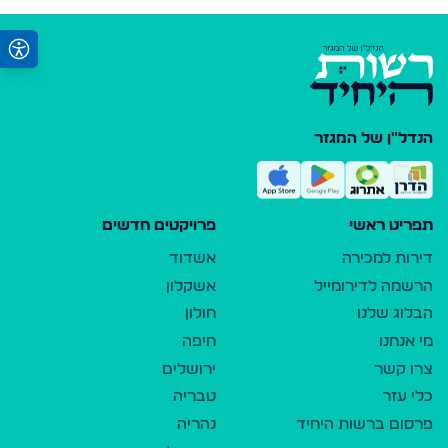
הנדל"ן של המגזר
תפריט ראשי
פרויקטים חדשים
דירות למכירה
אשדוד
הרשמה לדירומייל
אשקלון
הבלוג שלנו
חולון
מי אנחנו
חיפה
צרו קשר
ירושלים
כלי עזר
טבריה
פרסום ברשות היחיד
נהריה