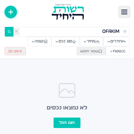
ירות למכירה ולהשכרה — רשות היחיד
✕
חדרים
מחיר
סוג נכס
קומה
שטח
שמור חיפוש
נקה (
1
)
לא נמצאו נכסים
הצג הכל