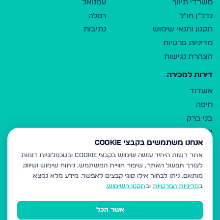
משרדי תיווך
עמנואל
נדל"ן חו"ל
רמלה
תקנון ותנאי שימוש
נתיבות
מדיניות פרטיות
הצהרת נגישות
דירות למכירה
אשדוד
חיפה
בני ברק
ירושלים
אנחנו משתמשים בקבצי Cookie
אלעד
אתר רשות היחיד עושה שימוש בקבצי Cookie ובטכנולוגיות דומות
גבעת זאב
לצורך תפעול האתר, שיפור חוויית המשתמש, ניתוח שימוש ושיווק
בית שמש
מותאם.
ניתן לבחור אילו סוגי קבצים לאפשר. מידע מלא נמצא
רכסים
ב
מדיניות הפרטיות
וב
תקנון השימוש
.
מודיעין עילית
אשר הכל
ביתר עילית