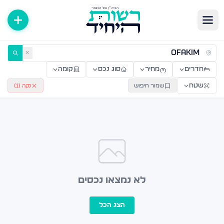
ירות למכירה ולהשכרה — רשות היחיד
✕
חדרים
מחיר
סוג נכס
קומה
שטח
שמור חיפוש
נקה (
1
)
לא נמצאו נכסים
הצג הכל