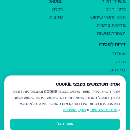
משרדי תיווך
עמנואל
נדל"ן חו"ל
רמלה
תקנון ותנאי שימוש
נתיבות
מדיניות פרטיות
הצהרת נגישות
דירות למכירה
אשדוד
חיפה
בני ברק
ירושלים
אנחנו משתמשים בקבצי Cookie
אלעד
אתר רשות היחיד עושה שימוש בקבצי Cookie ובטכנולוגיות דומות
גבעת זאב
לצורך תפעול האתר, שיפור חוויית המשתמש, ניתוח שימוש ושיווק
בית שמש
מותאם.
ניתן לבחור אילו סוגי קבצים לאפשר. מידע מלא נמצא
רכסים
ב
מדיניות הפרטיות
וב
תקנון השימוש
.
מודיעין עילית
אשר הכל
ביתר עילית