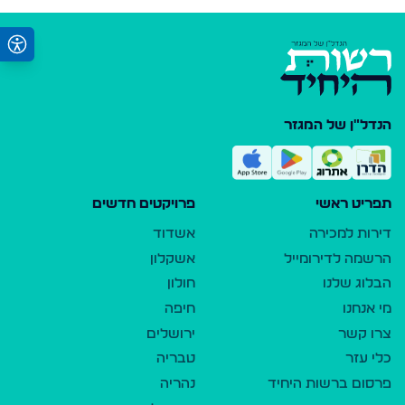
הנדל"ן של המגזר
תפריט ראשי
פרויקטים חדשים
דירות למכירה
אשדוד
הרשמה לדירומייל
אשקלון
הבלוג שלנו
חולון
מי אנחנו
חיפה
צרו קשר
ירושלים
כלי עזר
טבריה
פרסום ברשות היחיד
נהריה