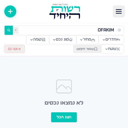
ירות למכירה ולהשכרה — רשות היחיד
✕
חדרים
מחיר
סוג נכס
קומה
שטח
שמור חיפוש
נקה (
1
)
לא נמצאו נכסים
הצג הכל