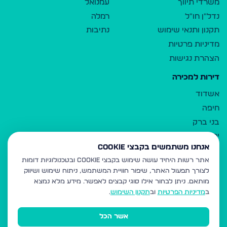
משרדי תיווך
עמנואל
נדל"ן חו"ל
רמלה
תקנון ותנאי שימוש
נתיבות
מדיניות פרטיות
הצהרת נגישות
דירות למכירה
אשדוד
חיפה
בני ברק
ירושלים
אנחנו משתמשים בקבצי Cookie
אלעד
אתר רשות היחיד עושה שימוש בקבצי Cookie ובטכנולוגיות דומות
גבעת זאב
לצורך תפעול האתר, שיפור חוויית המשתמש, ניתוח שימוש ושיווק
בית שמש
מותאם.
ניתן לבחור אילו סוגי קבצים לאפשר. מידע מלא נמצא
רכסים
ב
מדיניות הפרטיות
וב
תקנון השימוש
.
מודיעין עילית
אשר הכל
ביתר עילית