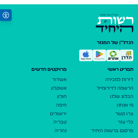
הנדל"ן של המגזר
תפריט ראשי
פרויקטים חדשים
דירות למכירה
אשדוד
הרשמה לדירומייל
אשקלון
הבלוג שלנו
חולון
מי אנחנו
חיפה
צרו קשר
ירושלים
כלי עזר
טבריה
פרסום ברשות היחיד
נהריה