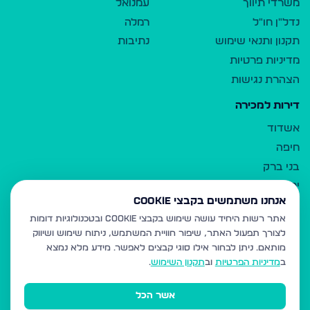
משרדי תיווך
עמנואל
נדל"ן חו"ל
רמלה
תקנון ותנאי שימוש
נתיבות
מדיניות פרטיות
הצהרת נגישות
דירות למכירה
אשדוד
חיפה
בני ברק
ירושלים
אנחנו משתמשים בקבצי Cookie
אלעד
אתר רשות היחיד עושה שימוש בקבצי Cookie ובטכנולוגיות דומות
גבעת זאב
לצורך תפעול האתר, שיפור חוויית המשתמש, ניתוח שימוש ושיווק
בית שמש
מותאם.
ניתן לבחור אילו סוגי קבצים לאפשר. מידע מלא נמצא
רכסים
ב
מדיניות הפרטיות
וב
תקנון השימוש
.
מודיעין עילית
אשר הכל
ביתר עילית