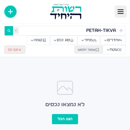
ירות למכירה ולהשכרה — רשות היחיד
✕
חדרים
מחיר
סוג נכס
קומה
שטח
שמור חיפוש
נקה (
1
)
לא נמצאו נכסים
הצג הכל