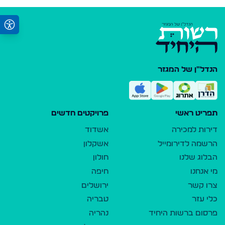
הנדל"ן של המגזר
תפריט ראשי
פרויקטים חדשים
דירות למכירה
אשדוד
הרשמה לדירומייל
אשקלון
הבלוג שלנו
חולון
מי אנחנו
חיפה
צרו קשר
ירושלים
כלי עזר
טבריה
פרסום ברשות היחיד
נהריה