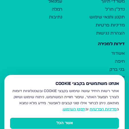
משרדי תיווך
עמנואל
נדל"ן חו"ל
רמלה
תקנון ותנאי שימוש
נתיבות
מדיניות פרטיות
הצהרת נגישות
דירות למכירה
אשדוד
חיפה
בני ברק
ירושלים
אנחנו משתמשים בקבצי Cookie
אלעד
אתר רשות היחיד עושה שימוש בקבצי Cookie ובטכנולוגיות דומות
גבעת זאב
לצורך תפעול האתר, שיפור חוויית המשתמש, ניתוח שימוש ושיווק
בית שמש
מותאם.
ניתן לבחור אילו סוגי קבצים לאפשר. מידע מלא נמצא
רכסים
ב
מדיניות הפרטיות
וב
תקנון השימוש
.
מודיעין עילית
אשר הכל
ביתר עילית