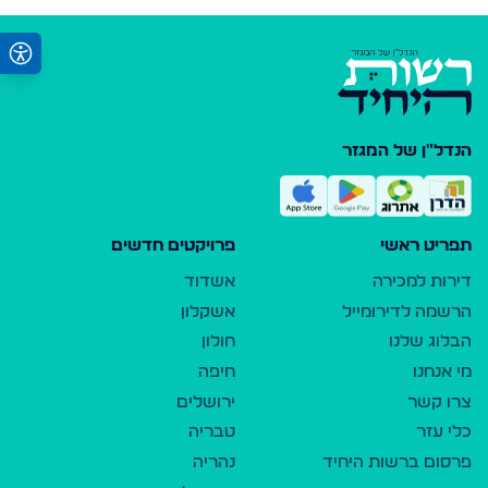
הנדל"ן של המגזר
תפריט ראשי
פרויקטים חדשים
דירות למכירה
אשדוד
הרשמה לדירומייל
אשקלון
הבלוג שלנו
חולון
מי אנחנו
חיפה
צרו קשר
ירושלים
כלי עזר
טבריה
פרסום ברשות היחיד
נהריה