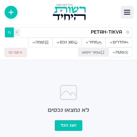
ירות למכירה ולהשכרה — רשות היחיד
✕
חדרים
מחיר
סוג נכס
קומה
שטח
שמור חיפוש
נקה (
1
)
לא נמצאו נכסים
הצג הכל