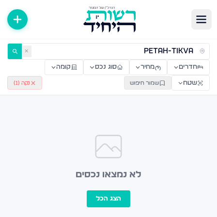
ירות למכירה ולהשכרה — רשות היחיד
✕
חדרים
מחיר
סוג נכס
קומה
שטח
שמור חיפוש
נקה (
1
)
לא נמצאו נכסים
הצג הכל