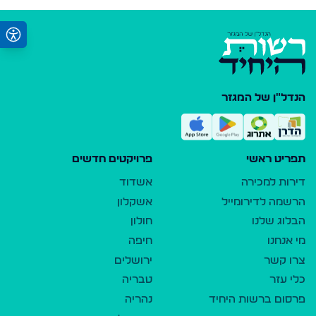
הנדל"ן של המגזר
תפריט ראשי
פרויקטים חדשים
דירות למכירה
אשדוד
הרשמה לדירומייל
אשקלון
הבלוג שלנו
חולון
מי אנחנו
חיפה
צרו קשר
ירושלים
כלי עזר
טבריה
פרסום ברשות היחיד
נהריה