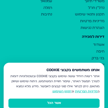
משרדי תיווך
עמנואל
נדל"ן חו"ל
רמלה
תקנון ותנאי שימוש
נתיבות
מדיניות פרטיות
הצהרת נגישות
דירות למכירה
אשדוד
חיפה
בני ברק
ירושלים
אנחנו משתמשים בקבצי Cookie
אלעד
אתר רשות היחיד עושה שימוש בקבצי Cookie ובטכנולוגיות דומות
גבעת זאב
לצורך תפעול האתר, שיפור חוויית המשתמש, ניתוח שימוש ושיווק
בית שמש
מותאם.
ניתן לבחור אילו סוגי קבצים לאפשר. מידע מלא נמצא
רכסים
ב
מדיניות הפרטיות
וב
תקנון השימוש
.
מודיעין עילית
אשר הכל
ביתר עילית