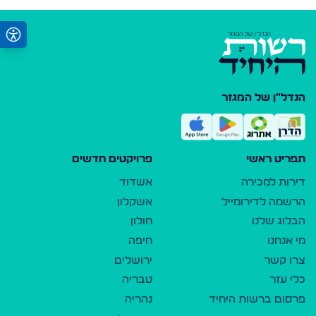
הנדל"ן של המגזר
תפריט ראשי
פרויקטים חדשים
דירות למכירה
אשדוד
הרשמה לדירומייל
אשקלון
הבלוג שלנו
חולון
מי אנחנו
חיפה
צרו קשר
ירושלים
כלי עזר
טבריה
פרסום ברשות היחיד
נהריה