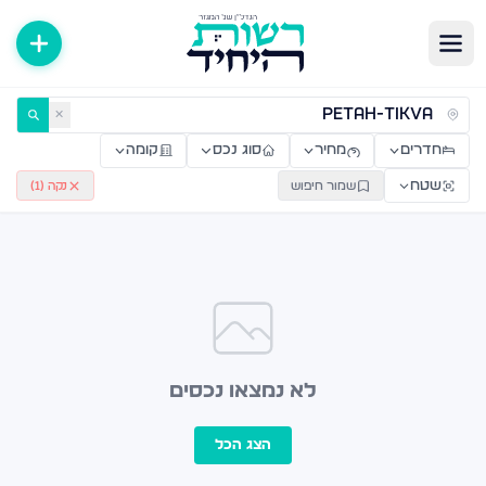
ירות למכירה ולהשכרה — רשות היחיד
✕
חדרים
מחיר
סוג נכס
קומה
שטח
שמור חיפוש
נקה (
1
)
לא נמצאו נכסים
הצג הכל