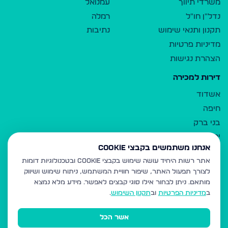
משרדי תיווך
עמנואל
נדל"ן חו"ל
רמלה
תקנון ותנאי שימוש
נתיבות
מדיניות פרטיות
הצהרת נגישות
דירות למכירה
אשדוד
חיפה
בני ברק
ירושלים
אנחנו משתמשים בקבצי Cookie
אלעד
אתר רשות היחיד עושה שימוש בקבצי Cookie ובטכנולוגיות דומות
גבעת זאב
לצורך תפעול האתר, שיפור חוויית המשתמש, ניתוח שימוש ושיווק
בית שמש
מותאם.
ניתן לבחור אילו סוגי קבצים לאפשר. מידע מלא נמצא
רכסים
ב
מדיניות הפרטיות
וב
תקנון השימוש
.
מודיעין עילית
אשר הכל
ביתר עילית