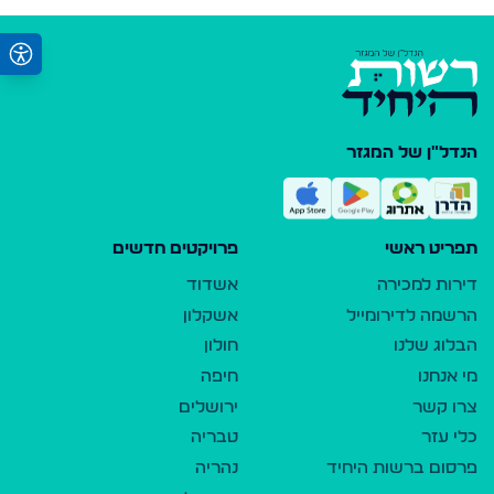
הנדל"ן של המגזר
תפריט ראשי
פרויקטים חדשים
דירות למכירה
אשדוד
הרשמה לדירומייל
אשקלון
הבלוג שלנו
חולון
מי אנחנו
חיפה
צרו קשר
ירושלים
כלי עזר
טבריה
פרסום ברשות היחיד
נהריה