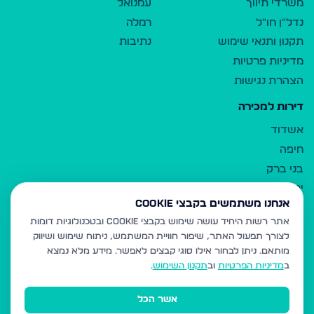
משרדי תיווך
עמנואל
נדל"ן חו"ל
רמלה
תקנון ותנאי שימוש
נתיבות
מדיניות פרטיות
הצהרת נגישות
דירות למכירה
אשדוד
חיפה
בני ברק
ירושלים
אנחנו משתמשים בקבצי Cookie
אלעד
אתר רשות היחיד עושה שימוש בקבצי Cookie ובטכנולוגיות דומות
גבעת זאב
לצורך תפעול האתר, שיפור חוויית המשתמש, ניתוח שימוש ושיווק
בית שמש
מותאם.
ניתן לבחור אילו סוגי קבצים לאפשר. מידע מלא נמצא
רכסים
ב
מדיניות הפרטיות
וב
תקנון השימוש
.
מודיעין עילית
אשר הכל
ביתר עילית