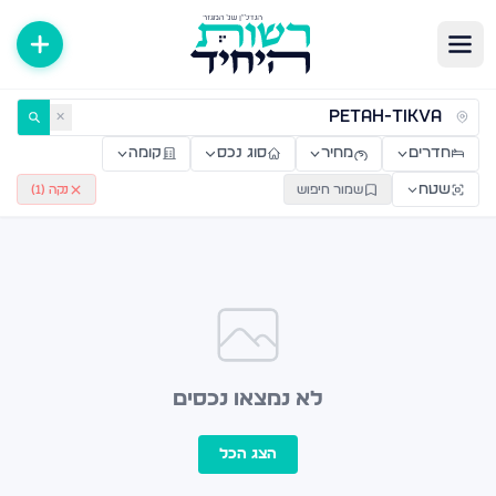
ירות למכירה ולהשכרה — רשות היחיד
✕
חדרים
מחיר
סוג נכס
קומה
שטח
שמור חיפוש
נקה (
1
)
לא נמצאו נכסים
הצג הכל