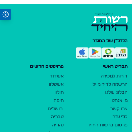
הנדל"ן של המגזר
תפריט ראשי
פרויקטים חדשים
דירות למכירה
אשדוד
הרשמה לדירומייל
אשקלון
הבלוג שלנו
חולון
מי אנחנו
חיפה
צרו קשר
ירושלים
כלי עזר
טבריה
פרסום ברשות היחיד
נהריה