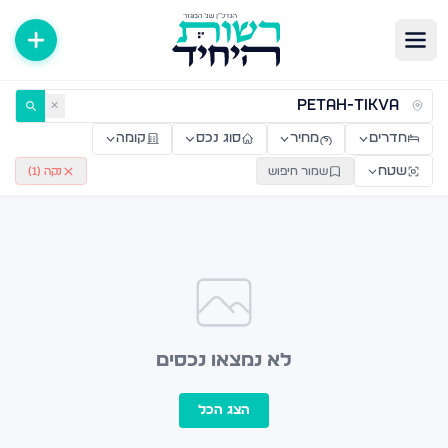
ירות למכירה ולהשכרה — רשות היחיד
✕
חדרים
מחיר
סוג נכס
קומה
שטח
שמור חיפוש
נקה (
1
)
לא נמצאו נכסים
הצג הכל