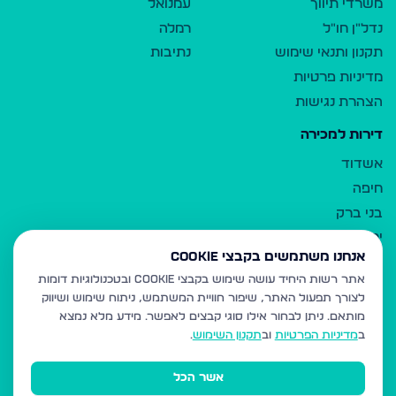
משרדי תיווך
עמנואל
נדל"ן חו"ל
רמלה
תקנון ותנאי שימוש
נתיבות
מדיניות פרטיות
הצהרת נגישות
דירות למכירה
אשדוד
חיפה
בני ברק
ירושלים
אנחנו משתמשים בקבצי Cookie
אלעד
אתר רשות היחיד עושה שימוש בקבצי Cookie ובטכנולוגיות דומות
גבעת זאב
לצורך תפעול האתר, שיפור חוויית המשתמש, ניתוח שימוש ושיווק
בית שמש
מותאם.
ניתן לבחור אילו סוגי קבצים לאפשר. מידע מלא נמצא
רכסים
ב
מדיניות הפרטיות
וב
תקנון השימוש
.
מודיעין עילית
אשר הכל
ביתר עילית