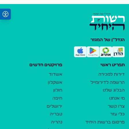
הנדל"ן של המגזר
תפריט ראשי
פרויקטים חדשים
דירות למכירה
אשדוד
הרשמה לדירומייל
אשקלון
הבלוג שלנו
חולון
מי אנחנו
חיפה
צרו קשר
ירושלים
כלי עזר
טבריה
פרסום ברשות היחיד
נהריה