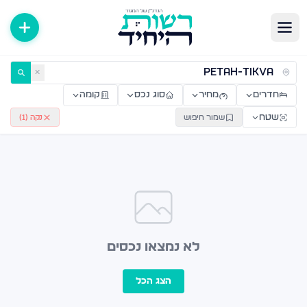
ירות למכירה ולהשכרה — רשות היחיד
✕
חדרים
מחיר
סוג נכס
קומה
שטח
שמור חיפוש
נקה (
1
)
לא נמצאו נכסים
הצג הכל