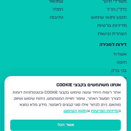
משרדי תיווך
עמנואל
נדל"ן חו"ל
רמלה
תקנון ותנאי שימוש
נתיבות
מדיניות פרטיות
הצהרת נגישות
דירות למכירה
אשדוד
חיפה
בני ברק
ירושלים
אנחנו משתמשים בקבצי Cookie
אלעד
אתר רשות היחיד עושה שימוש בקבצי Cookie ובטכנולוגיות דומות
גבעת זאב
לצורך תפעול האתר, שיפור חוויית המשתמש, ניתוח שימוש ושיווק
בית שמש
מותאם.
ניתן לבחור אילו סוגי קבצים לאפשר. מידע מלא נמצא
רכסים
ב
מדיניות הפרטיות
וב
תקנון השימוש
.
מודיעין עילית
אשר הכל
ביתר עילית