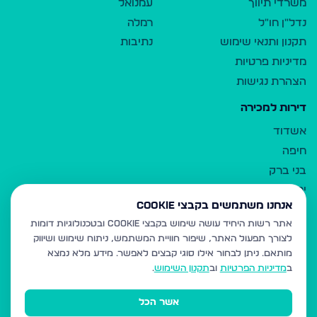
משרדי תיווך
עמנואל
נדל"ן חו"ל
רמלה
תקנון ותנאי שימוש
נתיבות
מדיניות פרטיות
הצהרת נגישות
דירות למכירה
אשדוד
חיפה
בני ברק
ירושלים
אנחנו משתמשים בקבצי Cookie
אלעד
אתר רשות היחיד עושה שימוש בקבצי Cookie ובטכנולוגיות דומות
גבעת זאב
לצורך תפעול האתר, שיפור חוויית המשתמש, ניתוח שימוש ושיווק
בית שמש
מותאם.
ניתן לבחור אילו סוגי קבצים לאפשר. מידע מלא נמצא
רכסים
ב
מדיניות הפרטיות
וב
תקנון השימוש
.
מודיעין עילית
אשר הכל
ביתר עילית