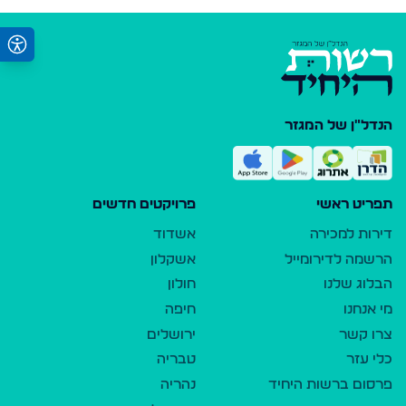
הנדל"ן של המגזר
תפריט ראשי
פרויקטים חדשים
דירות למכירה
אשדוד
הרשמה לדירומייל
אשקלון
הבלוג שלנו
חולון
מי אנחנו
חיפה
צרו קשר
ירושלים
כלי עזר
טבריה
פרסום ברשות היחיד
נהריה