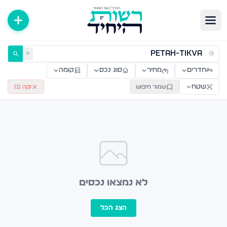
ירות למכירה ולהשכרה — רשות היחיד
✕
חדרים
מחיר
סוג נכס
קומה
שטח
שמור חיפוש
נקה (
1
)
לא נמצאו נכסים
הצג הכל