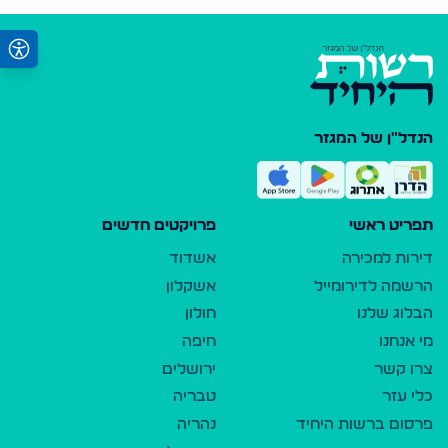
הנדל"ן של המגזר
תפריט ראשי
פרויקטים חדשים
דירות למכירה
אשדוד
הרשמה לדירומייל
אשקלון
הבלוג שלנו
חולון
מי אנחנו
חיפה
צרו קשר
ירושלים
כלי עזר
טבריה
פרסום ברשות היחיד
נהריה