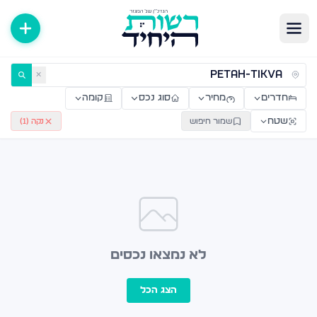
ירות למכירה ולהשכרה — רשות היחיד
✕
חדרים
מחיר
סוג נכס
קומה
שטח
שמור חיפוש
נקה (
1
)
לא נמצאו נכסים
הצג הכל