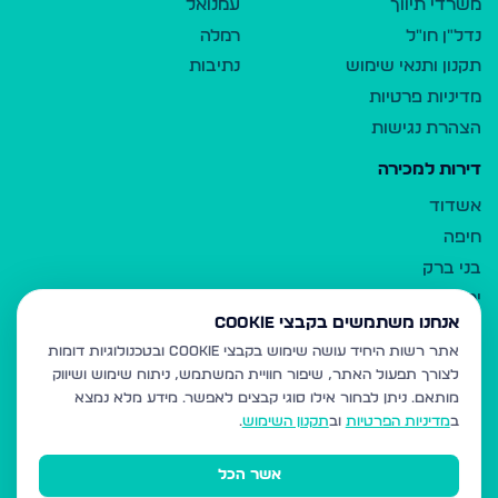
משרדי תיווך
עמנואל
נדל"ן חו"ל
רמלה
תקנון ותנאי שימוש
נתיבות
מדיניות פרטיות
הצהרת נגישות
דירות למכירה
אשדוד
חיפה
בני ברק
ירושלים
אנחנו משתמשים בקבצי Cookie
אלעד
אתר רשות היחיד עושה שימוש בקבצי Cookie ובטכנולוגיות דומות
גבעת זאב
לצורך תפעול האתר, שיפור חוויית המשתמש, ניתוח שימוש ושיווק
בית שמש
מותאם.
ניתן לבחור אילו סוגי קבצים לאפשר. מידע מלא נמצא
רכסים
ב
מדיניות הפרטיות
וב
תקנון השימוש
.
מודיעין עילית
אשר הכל
ביתר עילית