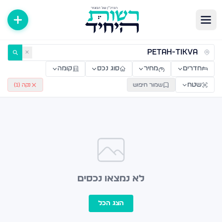
ירות למכירה ולהשכרה — רשות היחיד
✕
חדרים
מחיר
סוג נכס
קומה
שטח
שמור חיפוש
נקה (
1
)
לא נמצאו נכסים
הצג הכל