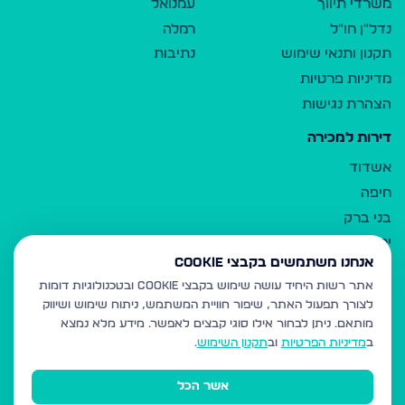
משרדי תיווך
עמנואל
נדל"ן חו"ל
רמלה
תקנון ותנאי שימוש
נתיבות
מדיניות פרטיות
הצהרת נגישות
דירות למכירה
אשדוד
חיפה
בני ברק
ירושלים
אנחנו משתמשים בקבצי Cookie
אלעד
אתר רשות היחיד עושה שימוש בקבצי Cookie ובטכנולוגיות דומות
גבעת זאב
לצורך תפעול האתר, שיפור חוויית המשתמש, ניתוח שימוש ושיווק
בית שמש
מותאם.
ניתן לבחור אילו סוגי קבצים לאפשר. מידע מלא נמצא
רכסים
ב
מדיניות הפרטיות
וב
תקנון השימוש
.
מודיעין עילית
אשר הכל
ביתר עילית