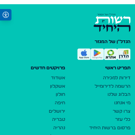
הנדל"ן של המגזר
תפריט ראשי
פרויקטים חדשים
דירות למכירה
אשדוד
הרשמה לדירומייל
אשקלון
הבלוג שלנו
חולון
מי אנחנו
חיפה
צרו קשר
ירושלים
כלי עזר
טבריה
פרסום ברשות היחיד
נהריה