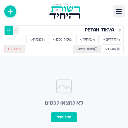
ירות למכירה ולהשכרה — רשות היחיד
✕
חדרים
מחיר
סוג נכס
קומה
שטח
שמור חיפוש
נקה (
1
)
לא נמצאו נכסים
הצג הכל