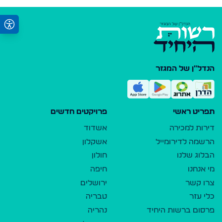
הנדל"ן של המגזר
תפריט ראשי
פרויקטים חדשים
דירות למכירה
אשדוד
הרשמה לדירומייל
אשקלון
הבלוג שלנו
חולון
מי אנחנו
חיפה
צרו קשר
ירושלים
כלי עזר
טבריה
פרסום ברשות היחיד
נהריה