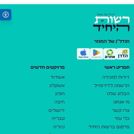
הנדל"ן של המגזר
תפריט ראשי
פרויקטים חדשים
דירות למכירה
אשדוד
הרשמה לדירומייל
אשקלון
הבלוג שלנו
חולון
מי אנחנו
חיפה
צרו קשר
ירושלים
כלי עזר
טבריה
פרסום ברשות היחיד
נהריה