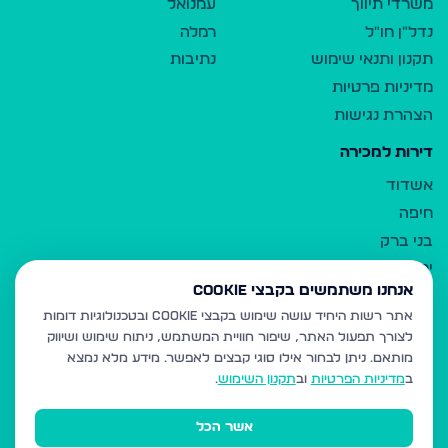
משרדי תיווך
עמנואל
נדל"ן חו"ל
רמלה
תקנון ותנאי שימוש
נתיבות
מדיניות פרטיות
הצהרת נגישות
דירות למכירה
אשדוד
חיפה
בני ברק
ירושלים
אנחנו משתמשים בקבצי Cookie
אלעד
אתר רשות היחיד עושה שימוש בקבצי Cookie ובטכנולוגיות דומות
גבעת זאב
לצורך תפעול האתר, שיפור חוויית המשתמש, ניתוח שימוש ושיווק
בית שמש
מותאם.
ניתן לבחור אילו סוגי קבצים לאפשר. מידע מלא נמצא
רכסים
ב
מדיניות הפרטיות
וב
תקנון השימוש
.
מודיעין עילית
אשר הכל
ביתר עילית