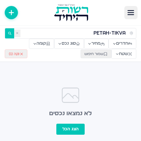
ירות למכירה ולהשכרה — רשות היחיד
✕
חדרים
מחיר
סוג נכס
קומה
שטח
שמור חיפוש
נקה (
1
)
לא נמצאו נכסים
הצג הכל