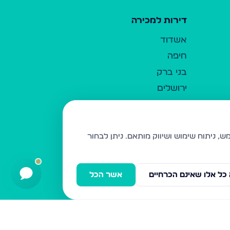
דירות למכירה
אשדוד
חיפה
בני ברק
ירושלים
אלעד
גבעת זאב
בית שמש
ניתן לבחור
רכסים
מודיעין עילית
כל אלו שאינם הכרחיים
אשר הכל
ביתר עילית