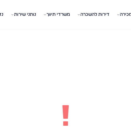
מכירה
דירות להשכרה
משרדי תיווך
נותני שירות
נד
!