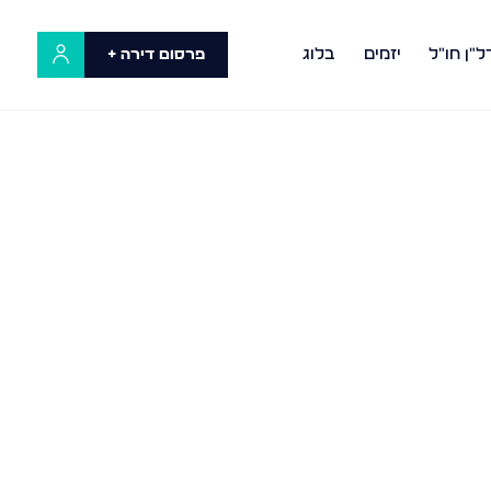
ל"ן חו"ל
יזמים
בלוג
פרסום דירה +