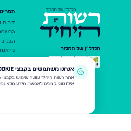
תפריט 
דירות 
הרשמה 
הבלוג ש
הנדל"ן של המגזר
מי אנחנ
צרו קש
כלי עזר
אנחנו משתמשים בקבצי Cookie
פרסום 
אתר רשות היחיד עושה שימוש בקבצי Cookie ובטכנולוגיות דומות לצורך תפעול האתר, שיפור חוויית המשתמש, ניתוח שימוש ושיווק מותאם.
אילו סוגי קבצים לאפשר. מידע מלא נמ
משרדי ת
נדל"ן ח
תקנון ו
מדיניות
הצהרת 