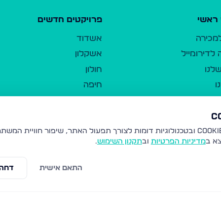
ראשי
פרויקטים חדשים
למכירה
אשדוד
לדירומייל
אשקלון
לנו
חולון
ו
חיפה
ר
ירושלים
טבריה
ברשות היחיד
נהריה
צא ב
מדיניות הפרטיות
וב
תקנון השימוש
.
יווך
עמנואל
ו"ל
רמלה
התאם אישית
דחה 
תנאי שימוש
נתיבות
 פרטיות
נגישות