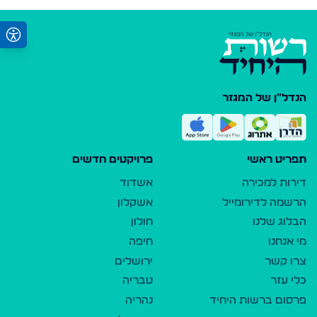
הנדל"ן של המגזר
תפריט ראשי
פרויקטים חדשים
דירות למכירה
אשדוד
הרשמה לדירומייל
אשקלון
הבלוג שלנו
חולון
מי אנחנו
חיפה
צרו קשר
ירושלים
כלי עזר
טבריה
פרסום ברשות היחיד
נהריה