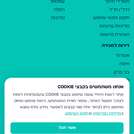
משרדי תיווך
עמנואל
נדל"ן חו"ל
רמלה
תקנון ותנאי שימוש
נתיבות
מדיניות פרטיות
הצהרת נגישות
דירות למכירה
אשדוד
חיפה
בני ברק
ירושלים
אנחנו משתמשים בקבצי Cookie
אלעד
אתר רשות היחיד עושה שימוש בקבצי Cookie ובטכנולוגיות דומות
גבעת זאב
לצורך תפעול האתר, שיפור חוויית המשתמש, ניתוח שימוש ושיווק
בית שמש
מותאם.
ניתן לבחור אילו סוגי קבצים לאפשר. מידע מלא נמצא
רכסים
ב
מדיניות הפרטיות
וב
תקנון השימוש
.
מודיעין עילית
אשר הכל
ביתר עילית