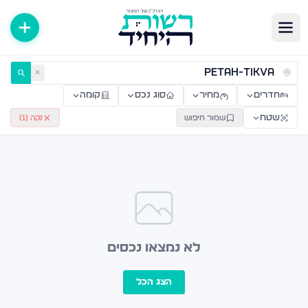
ירות למכירה ולהשכרה — רשות היחיד
✕
חדרים
מחיר
סוג נכס
קומה
שטח
שמור חיפוש
נקה (
1
)
לא נמצאו נכסים
הצג הכל