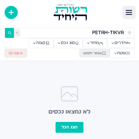
ירות למכירה ולהשכרה — רשות היחיד
✕
חדרים
מחיר
סוג נכס
קומה
שטח
שמור חיפוש
נקה (
1
)
לא נמצאו נכסים
הצג הכל