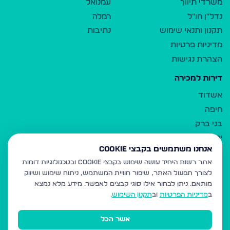
משרדי תיווך
עמנואל
נדל"ן חו"ל
רמלה
תקנון ותנאי שימוש
נתיבות
מדיניות פרטיות
הצהרת נגישות
דירות למכירה
אשדוד
חיפה
בני ברק
ירושלים
אנחנו משתמשים בקבצי Cookie
אלעד
אתר רשות היחיד עושה שימוש בקבצי Cookie ובטכנולוגיות דומות
גבעת זאב
לצורך תפעול האתר, שיפור חוויית המשתמש, ניתוח שימוש ושיווק
בית שמש
מותאם.
ניתן לבחור אילו סוגי קבצים לאפשר. מידע מלא נמצא
רכסים
ב
מדיניות הפרטיות
וב
תקנון השימוש
.
מודיעין עילית
אשר הכל
ביתר עילית