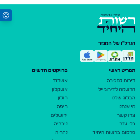
הנדל"ן של המגזר
תפריט ראשי
פרויקטים חדשים
דירות למכירה
אשדוד
הרשמה לדירומייל
אשקלון
הבלוג שלנו
חולון
מי אנחנו
חיפה
צרו קשר
ירושלים
כלי עזר
טבריה
פרסום ברשות היחיד
נהריה