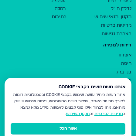
משרדי תיווך
עמנואל
נדל"ן חו"ל
רמלה
תקנון ותנאי שימוש
נתיבות
מדיניות פרטיות
הצהרת נגישות
דירות למכירה
אשדוד
חיפה
בני ברק
ירושלים
אנחנו משתמשים בקבצי Cookie
אלעד
אתר רשות היחיד עושה שימוש בקבצי Cookie ובטכנולוגיות דומות
גבעת זאב
לצורך תפעול האתר, שיפור חוויית המשתמש, ניתוח שימוש ושיווק
בית שמש
מותאם.
ניתן לבחור אילו סוגי קבצים לאפשר. מידע מלא נמצא
רכסים
ב
מדיניות הפרטיות
וב
תקנון השימוש
.
מודיעין עילית
אשר הכל
ביתר עילית