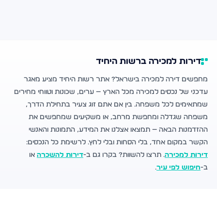
דירות למכירה ברשות היחיד
מחפשים דירה למכירה בישראל? אתר רשות היחיד מציע מאגר
עדכני של נכסים למכירה מכל הארץ — ערים, שכונות וטווחי מחירים
שמתאימים לכל משפחה. בין אם אתם זוג צעיר בתחילת הדרך,
משפחה שגדלה ומחפשת מרחב, או משקיעים שמחפשים את
ההזדמנות הבאה — תמצאו אצלנו את המידע, התמונות והאנשי
הקשר במקום אחד, בלי הסחות ובלי לחץ. לרשימת כל הנכסים:
דירות למכירה
. תרצו להשוות? בקרו גם ב-
דירות להשכרה
או
ב-
חיפוש לפי עיר
.