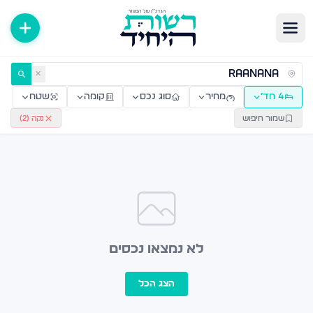
ירות למכירה ולהשכרה — רשות היחיד
✕
4 חד׳
מחיר
סוג נכס
קומה
שטח
שמור חיפוש
נקה (
2
)
לא נמצאו נכסים
הצג הכל