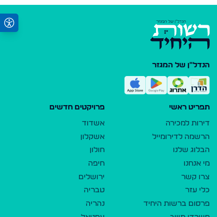
הנדל"ן של המגזר
תפריט ראשי
פרויקטים חדשים
דירות למכירה
אשדוד
הרשמה לדירומייל
אשקלון
הבלוג שלנו
חולון
מי אנחנו
חיפה
צרו קשר
ירושלים
כלי עזר
טבריה
פרסום ברשות היחיד
נהריה